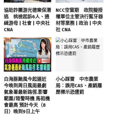
協助詐團游光德棄保潛
NCC空窗期 政院擬授
逃 桃檢起訴6人、通
權單位主管決行藍牙器
緝游母 | 社會 | 中央社
材等業務 | 政治 | 中央
CNA
社 CNA
白海豚颱風今起逼近
小心踩雷 中市農業
今晚到周日風雨最劇
局：誤用CAS、產銷履
氣象署最新路徑.影響
歷標示恐遭罰
範圍/陸警時機 馬祖機
會最高 預計今天（8
日）晚到9日上午