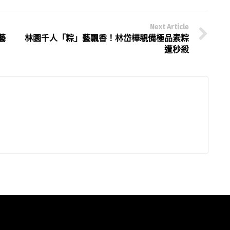
Next Article
藝
林園千人「粽」藝飄香！林岱樺親備極品素粽
遭秒殺