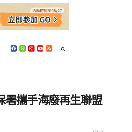
保署攜手海廢再生聯盟