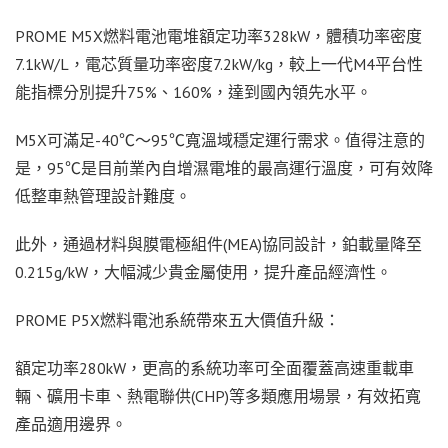
PROME M5X燃料電池電堆額定功率328kW，體積功率密度
7.1kW/L，電芯質量功率密度7.2kW/kg，較上一代M4平台性
能指標分別提升75%、160%，達到國內領先水平。
M5X可滿足-40℃～95℃寬溫域穩定運行需求。值得注意的
是，95℃是目前業內自增濕電堆的最高運行溫度，可有效降
低整車熱管理設計難度。
此外，通過材料與膜電極組件(MEA)協同設計，鉑載量降至
0.215g/kW，大幅減少貴金屬使用，提升產品經濟性。
PROME P5X燃料電池系統帶來五大價值升級：
額定功率280kW，更高的系統功率可全面覆蓋高速重載車
輛、礦用卡車、熱電聯供(CHP)等多類應用場景，有效拓寬
產品適用邊界。