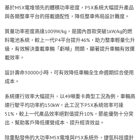
基於M5X電堆領先的體積功率密度，P5X系統大幅提升產品
與各類整車平台的搭載適配性，降低整車佈局設計難度。
質量功率密度高達1009W/kg，是國內首款突破1kW/kg的燃
料電池系統，較上一代P4平台提升46%，助力整車輕量化升
級，有效解決重載車輛「虧噸」問題，顯著提升車輛有效運
載效率。
設計壽命30000小時，可有效降低車輛全生命週期綜合使用
成本。
系統運行效率大幅提升，以49噸重卡典型工況為例，車輛高
速行駛平均功率約150kW，此工況下P5X系統效率可達
51%，較上一代產品效率絕對值提升10%，節能優勢十分突
出，幫助客戶降低運營成本、提升經濟效益。
除重點發佈的大功率M5X電堆與P5X系統外，捷氫科技還針