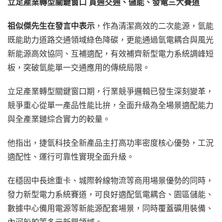
立足產業轉型關鍵窗口 貫通交通、儲能、發電三大賽道
祖似傑先生在發言中表示
，作為清潔高效的二次能源，氫能
既能助力道路交通領域綠色降碳，更能通過氫電耦合與風光
新能源高效協同、互補適配，有效補齊新型電力系統調峰短
板，突破氫能單一交通應用的傳統局限。
立足產業轉型關鍵窗口期，行業競爭邏輯已發生深刻變革，
競爭重心從單一產品性能比拚，全面升級為全場景適配能力
與全產業鏈綜合實力的較量。
他指出，捷氫科技全新產品主打高功率密度核心優勢，工況
適配性、運行可靠性實現全面升級。
在穩固中長途重卡、城際幹線物流等商用場景優勢的同時，
發力新型電力系統賽道，可良好適配氫電耦合、園區儲能、
數據中心備用電源等新能源配套場景，同時覆蓋礦用裝備、
內河船舶等多元新興領域。