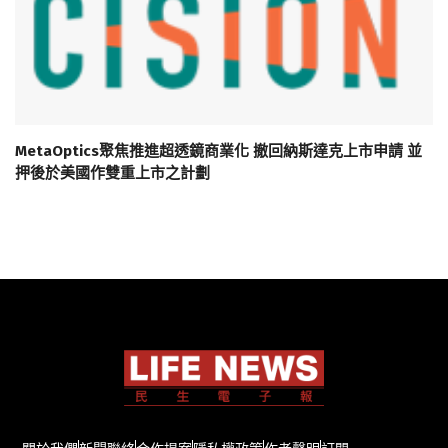
MetaOptics聚焦推進超透鏡商業化 撤回納斯達克上市申請 並
押後於美國作雙重上市之計劃