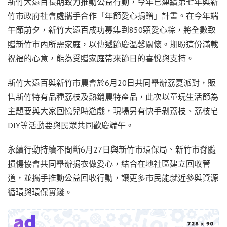
新竹大遠百長期致力推動公益行動，今年已連續第七年與新
竹市政府社會處攜手合作「年節愛心捐贈」計畫。在今年端
午節前夕，新竹大遠百成功募集到850顆愛心粽，將全數致
贈新竹市內所需家庭，以傳遞節慶溫馨關懷。期盼這份滿載
祝福的心意，能為受贈家庭帶來節日的喜悅與支持。
新竹大遠百與新竹市農會於6月20日共同舉辦荔夏派對，販
售新竹特有品種荔枝及熱銷農特產品，此次以童玩生活節為
主題要與大家回憶兒時遊戲，現場另有快手剝荔枝、荔枝皂
DIY等活動要與民眾共同歡慶端午。
永續行動持續不間斷6月27日與新竹市環保局、新竹市脊髓
損傷協會共同舉辦捐衣做愛心，結合在地社區建立回收管
道，並攜手推動公益回收行動，讓更多市民能就近參與資源
循環與環保實踐。