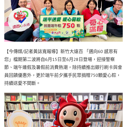
【今傳媒/記者黃誌寬報導】新竹大遠百 「邁向60 感恩有
您」檔期第二波將自6月15日至6月28日登場，迎接警察
節、端午連假及暑假前消費熱潮，除持續推出銀行刷卡與會
員回饋優惠外，更於端午前夕攜手民眾捐贈750顆愛心粽，
持續送愛不間斷。