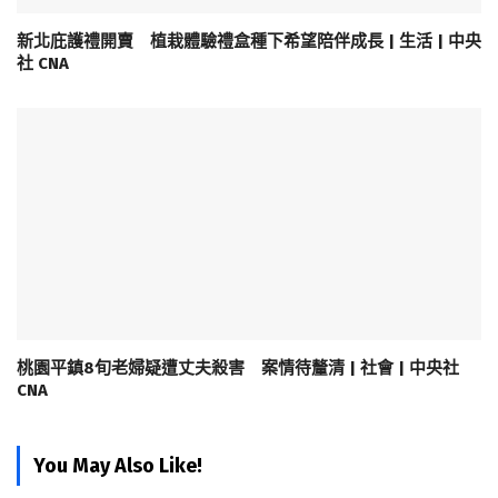
新北庇護禮開賣 植栽體驗禮盒種下希望陪伴成長 | 生活 | 中央
社 CNA
桃園平鎮8旬老婦疑遭丈夫殺害 案情待釐清 | 社會 | 中央社
CNA
You May Also Like!