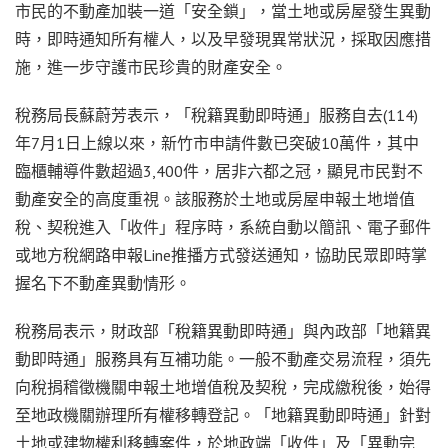
市民的不動產加裝一道「安全鎖」，當土地或房屋發生異動
時，即時通知所有權人，以及早發現異常狀況，採取因應措
施，進一步守護市民珍貴的財產安全。
稅務局長蘇蔚芳表示，「稅籍異動即時通」服務自去(114)
年7月1日上線以來，新竹市申請件數已突破10萬件，其中
臨櫃輔導件數超過3,400件，居非六都之冠，顯見市民對不
動產安全的高度重視。該服務於土地或房屋申報土地增值
稅、契稅進入「收件」程序時，系統自動以簡訊、電子郵件
或地方稅網路申報Line推播方式發送通知，協助民眾即時掌
握名下不動產異動情形。
稅務局表示，財政部「稅籍異動即時通」與內政部「地籍異
動即時通」服務具有互補功能。一般不動產交易流程，須先
向稅捐稽徵機關申報土地增值稅及契稅，完成繳稅後，始得
至地政機關辦理所有權移轉登記。「地籍異動即時通」針對
土地或建物權利移轉案件，於地政端「收件」及「異動完