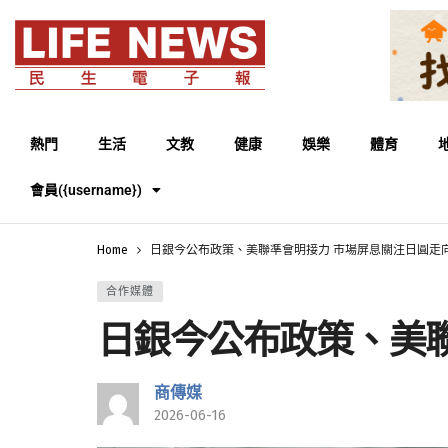
熱門
生活
文教
健康
娛樂
體育
會員({username})
Home
日銀今公布政策、美聯準會明接力 市場屏息關注日圓走
合作媒體
日銀今公布政策、美
商傳媒
2026-06-16