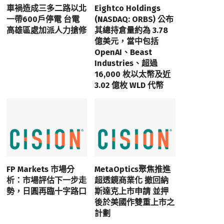
車禍造成三多二路以北
Eightco Holdings
一帶600戶停電 台電
(NASDAQ: ORBS) 公布
高雄區處加派人力搶修
其總持倉量約為 3.78
億美元，當中包括
OpenAI、Beast
Industries、超過
16,000 枚以太幣及近
3.02 億枚 WLD 代幣
FP Markets 市場分
MetaOptics聚焦推進
析：市場評估下一步走
超透鏡商業化 撤回納
勢，日圓再臨十字路口
斯達克上市申請 並押
後於美國作雙重上市之
計劃