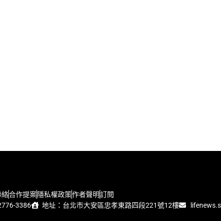
聯絡
合作提案
隱私權政策
作者聲明
訂閱
776-3386
地址：台北市大安區忠孝東路四段221號12樓
lifenews.