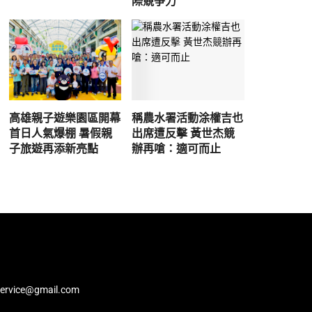
際競爭力
高雄親子遊樂園區開幕
稱農水署活動涂權吉也
首日人氣爆棚 暑假親
出席遭反擊 黃世杰競
子旅遊再添新亮點
辦再嗆：適可而止
service@gmail.com