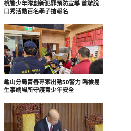
桃警少年隊創新犯罪預防宣導 首辦脫
口秀活動百名學子搶報名
龜山分局青春專案出動50警力 臨檢易
生事端場所守護青少年安全