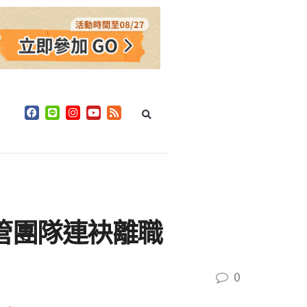
階主管團隊連袂離職
0