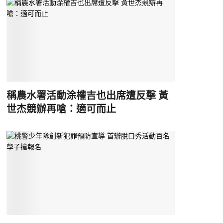
稱農水署活動涂權吉也出席遭反擊 黃
世杰競辦再嗆：適可而止