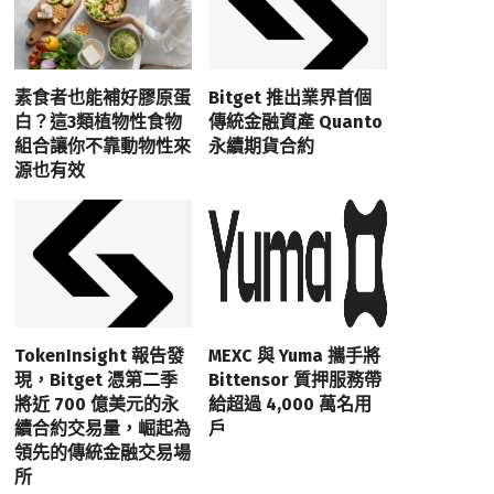
素食者也能補好膠原蛋
Bitget 推出業界首個
白？這3類植物性食物
傳統金融資產 Quanto
組合讓你不靠動物性來
永續期貨合約
源也有效
TokenInsight 報告發
MEXC 與 Yuma 攜手將
現，Bitget 憑第二季
Bittensor 質押服務帶
將近 700 億美元的永
給超過 4,000 萬名用
續合約交易量，崛起為
戶
領先的傳統金融交易場
所