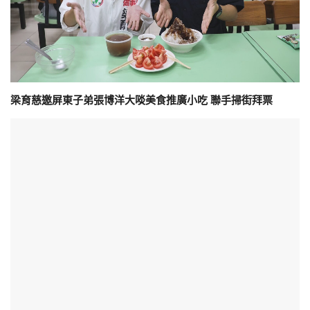
梁育慈邀屏東子弟張博洋大啖美食推廣小吃 聯手掃街拜票