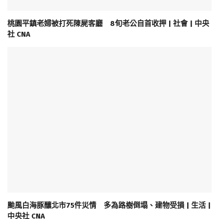
桃園平鎮老婦被打死陳屍客廳 8旬老公自首收押 | 社會 | 中央
社 CNA
颱風白海豚釀北市75件災情 多為路樹倒塌、建物受損 | 生活 |
中央社 CNA