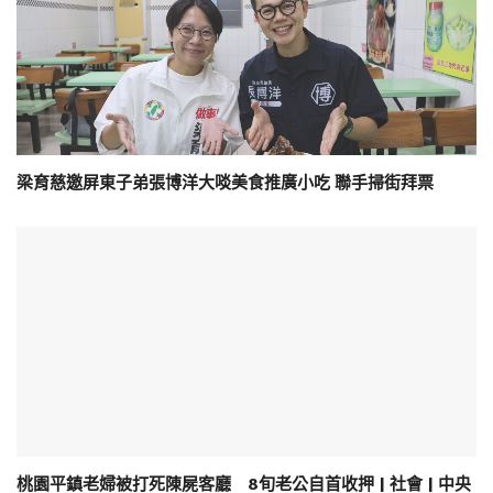
梁育慈邀屏東子弟張博洋大啖美食推廣小吃 聯手掃街拜票
桃園平鎮老婦被打死陳屍客廳 8旬老公自首收押 | 社會 | 中央