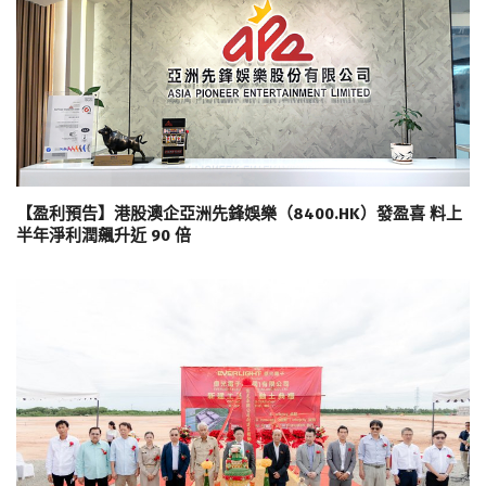
【盈利預告】港股澳企亞洲先鋒娛樂（8400.HK）發盈喜 料上
半年淨利潤飆升近 90 倍