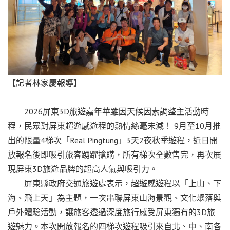
【記者林家慶報導】
2026屏東3D旅遊嘉年華雖因天候因素調整主活動時
程，民眾對屏東超遊感遊程的熱情絲毫未減！ 9月至10月推
出的限量4梯次「Real Pingtung」3天2夜秋季遊程，近日開
放報名後即吸引旅客踴躍搶購，所有梯次全數售完，再次展
現屏東3D旅遊品牌的超高人氣與吸引力。
屏東縣政府交通旅遊處表示，超遊感遊程以「上山、下
海、飛上天」為主題，一次串聯屏東山海景觀、文化聚落與
戶外體驗活動，讓旅客透過深度旅行感受屏東獨有的3D旅
遊魅力。本次開放報名的四梯次遊程吸引來自北、中、南各