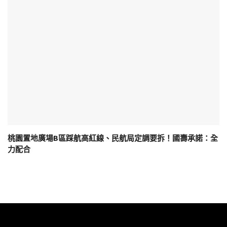
桃園置地廣場B區踩航高紅線、民航局定調要拆！國壽承諾：全
力配合