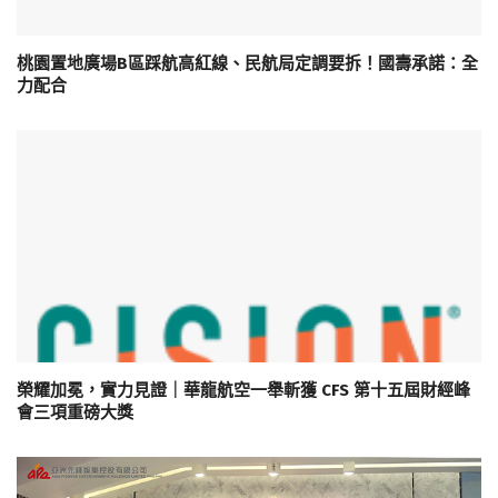
桃園置地廣場B區踩航高紅線、民航局定調要拆！國壽承諾：全
力配合
榮耀加冕，實力見證｜華龍航空一舉斬獲 CFS 第十五屆財經峰
會三項重磅大獎