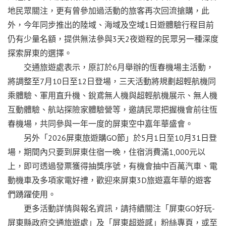
地民眾關注，更有曾參加過活動的旅客再次回流搶購，此
外，今年同步推出的陸域、海域及空域1日遊體驗行程目前
仍有少量名額，提供無法參與3天2夜遊程的民眾另一種深度
探索屏東的選擇。
交通旅遊處表示，原訂於6月舉辦的恆春機場主活動，
將調整至7月10日至12日登場，三天活動將規劃超輕航機同
乘體驗、軍用直升機、銳鳶無人機與超輕航機展示、無人機
互動體驗、航站探險家體驗營等，邀請民眾把握機會前往恆
春機場，共同參與一年一度的屏東空中嘉年華盛會。
另外「2026屏東旅遊購GO節」於5月1日至10月31日登
場，期間內只要到屏東住宿一晚，住宿消費滿1,000元以
上，即可透過發票獲得抽獎序號，有機會抽中百萬汽車、電
動機車及多項家電好禮，歡迎來屏東3D旅遊嘉年華的遊客
們踴躍使用。
更多活動詳情與報名資訊，請持續關注「屏東GO好玩-
屏東縣政府交通旅遊處」及「屏東超遊感」粉絲專頁，或至