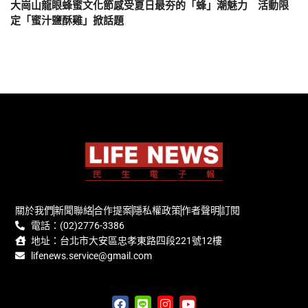
大崗山龍眼蜂蜜文化節感受夏日最夯的「蜂」潮魅力 活動限
定「蜜汁鹽酥雞」掀話題
關於我們
新聞聯絡
合作提案
隱私權政策
作者聲明
訂閱
電話：(02)2776-3386
地址：台北市大安區忠孝東路四段221號12樓
lifenews.service@gmail.com