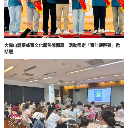
大崗山龍眼蜂蜜文化節熱鬧開幕 活動限定「蜜汁鹽酥雞」掀
話題