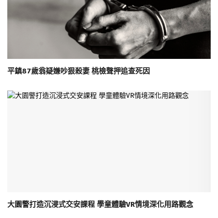
平鎮87歲翁疑嫌吵狠殺妻 桃檢聲押追查死因
大園警打造沉浸式交安課程 學童體驗VR情境深化用路觀念