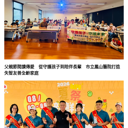
父親節閱讀傳愛 從守護孩子到陪伴長輩 市立鳳山醫院打造
失智友善全齡家庭