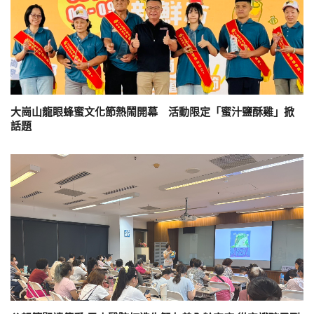
大崗山龍眼蜂蜜文化節熱鬧開幕 活動限定「蜜汁鹽酥雞」掀
話題