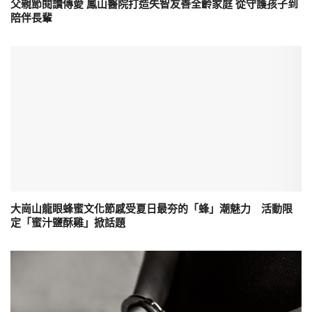
父親節閱讀傳愛 鳳山醫院打造失智友善全齡家庭 從守護孩子到
陪伴長輩
大崗山龍眼蜂蜜文化節感受夏日最夯的「蜂」潮魅力 活動限
定「蜜汁鹽酥雞」掀話題