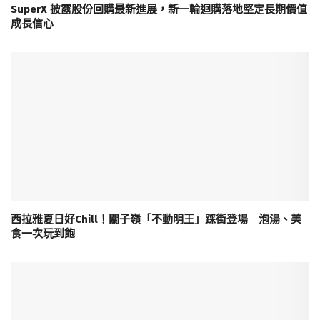
SuperX 披露股份回購最新進展，新一輪迴購落地堅定長期價值
成長信心
西拉雅夏日好Chill！關子嶺「不動明王」踩街登場 泡湯、美
食一次玩到飽