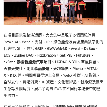
在項目展示及路演環節，大會集中呈現了多個圍繞消費
RWA、AI、Web3、支付、IP、綠色能源及實體產業數字化的
代表性項目，包括
GRIF
、
GWA Web4.0
、
Ave.ai
、
DeBox
、
EOS
、
Zypher DAO
、
FizzDragon
、
Gat Pay
、
Fufuture
、
exSat
、泰國新能源汽車項目、
HGDAO & YH
、章魚保羅、
天福天美仕、湖北森品優選、天垣集團、
Phenix
、
VITAL-
X
、
KTX
等。相關項目從鏈上交易、Web3 社群、AI 影視、
全球支付、實體消費、IP 資產、文化藝術品、新能源及鏈商
生態等多個角度，展示了消費 RWA 在不同行業場景中的應
用潛力。
在圓桌論壇環節，嘉賓圍繞
「消費類
RWA
賽道發展與落