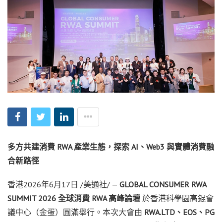
多方共建消費
RWA
產業生態，探索
AI
、
Web3
與實體消費融
合新路徑
香港
2026年6月17日
/美通社/ —
GLOBAL CONSUMER RWA
SUMMIT 2026
全球消費
RWA
高峰論壇
於香港科學園高錕會
議中心（金蛋）圓滿舉行。本次大會由
RWA.LTD
、
EOS
、
PG