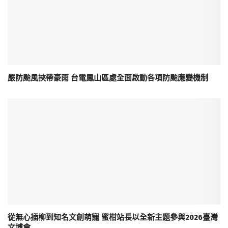
嚴防颱風挾帶豪雨 台電鳳山區處全面啟動各項防颱應變機制
從無心插柳到知名文創萌寵 蜜柑站長以全新主題參與2026臺灣
文博會