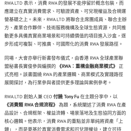
RWA.LTD 表示，消費 RWA 的發展不能停留於概念包裝，而
應建立在真實消費需求、可驗證資產、可兌現權益及合規運
營基礎之上。未來，RWA.LTD 將聯合主席團成員、聯合主辦
方、產業合作夥伴、技術服務機構及全球生態資源，共同推
動更多具備真實商業場景和可持續價值的項目進入沙盒，逐
步形成可複製、可推廣、可國際化的消費 RWA 發展路徑。
同場，大會亦舉行新書發布儀式，由香港 RWA 全球產業聯
盟秘書長竇俊參與編撰的
《
RWA
：重構金融商業模式》
正
式亮相。該書圍繞 RWA 的產業邏輯、商業模式及實踐路徑
展開探討，為行業參與者提供更多理論與案例參考。
RWA.LTD 創始人兼 CEO
付饒
Tony Fu
在主題分享中，以
《消費類
RWA
合規流程》
為題，系統闡述了消費 RWA 在產
品設計、合規框架、權益流轉、場景落地及生態協同方面的
核心邏輯。他表示，消費 RWA 的重點並非單純將資產「上
鏈」，而是要基於真實消費需求和可兌現權益，建立可持