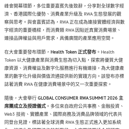
峰會開幕環節，多位重要嘉賓先後致辭，分享對全球數字經
濟、香港國際化優勢、消費產業升級及 RWA 生態發展的觀
察與思考。與會嘉賓認為，RWA 正在成為連接實體經濟與數
字經濟的重要橋樑，而消費類 RWA 因貼近真實消費場景、
連接品牌權益與用戶需求，具備廣闊的產業應用空間。
在大會重要發布環節，
Health Token
正式發布
。Health
Token 以大健康產業與消費生態為切入點，探索將優質大健
康資源、消費權益及數字化服務進行有機連接，為大健康產
業的數字化升級與價值流通提供新的實踐方向。該發布亦標
誌著消費 RWA 在健康消費場景中的又一次重要探索。
隨後，大會舉行
GLOBAL CONSUMER RWA SUMMIT 2026
主
席團成立及授證儀式
。多位來自政府公共事務、金融投資、
Web3 技術、實體產業、國際商務及消費品牌領域的代表共
同登台見證，標誌著全球消費 RWA 生態正式進入更加系統