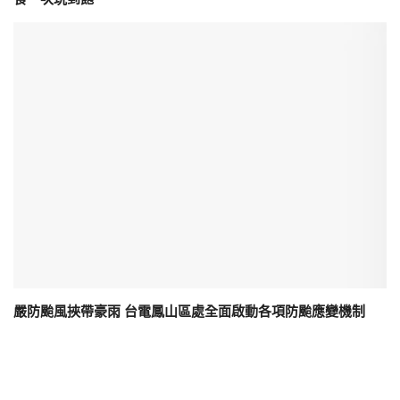
嚴防颱風挾帶豪雨 台電鳳山區處全面啟動各項防颱應變機制