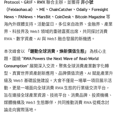
Protocol
、
GRIF
、
RWX
聯合主辦，並獲得
非小號
（
Feixiaohao.ai
）、
ME
、
ChainCatcher
、
Odaily
、
Foresight
News
、
PANews
、
MarsBit
、
CoinDesk
、
Bitcoin Magazine
等
海內外媒體支持。活動當日，多位來自政界、金融界、產業
界、科技界及 Web3 領域的重磅嘉賓出席，共同探討消費
RWA、數字資產、AI 與 Web3 融合發展的新機遇。
本次峰會以
「鏈動全球消費，煥新價值生態」
為核心主
題，圍繞
“RWA Powers the Next Wave of Real-World
Consumption”
展開深入交流，聚焦全球消費產業數字化轉
型、真實世界資產創新應用、品牌價值流通、AI 賦能產業升
級及 Web3 基礎設施建設。大會不僅是一場單一項目展示活
動，更是一場面向全球消費 RWA 生態的行業級交流平台，
旨在連接全球產業資源、技術平台、消費品牌、投資機構、
媒體機構及 Web3 生態夥伴，共同推動消費 RWA 從概念討
論走向實際落地。