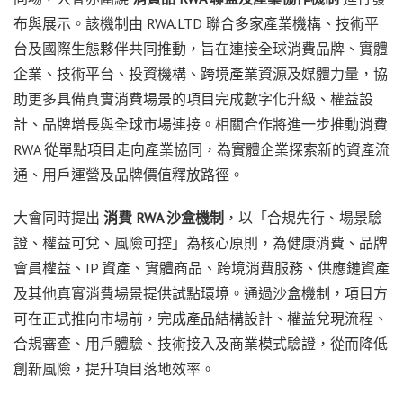
布與展示。該機制由 RWA.LTD 聯合多家產業機構、技術平
台及國際生態夥伴共同推動，旨在連接全球消費品牌、實體
企業、技術平台、投資機構、跨境產業資源及媒體力量，協
助更多具備真實消費場景的項目完成數字化升級、權益設
計、品牌增長與全球市場連接。相關合作將進一步推動消費
RWA 從單點項目走向產業協同，為實體企業探索新的資產流
通、用戶運營及品牌價值釋放路徑。
大會同時提出
消費
RWA
沙盒機制
，以「合規先行、場景驗
證、權益可兌、風險可控」為核心原則，為健康消費、品牌
會員權益、IP 資產、實體商品、跨境消費服務、供應鏈資產
及其他真實消費場景提供試點環境。通過沙盒機制，項目方
可在正式推向市場前，完成產品結構設計、權益兌現流程、
合規審查、用戶體驗、技術接入及商業模式驗證，從而降低
創新風險，提升項目落地效率。