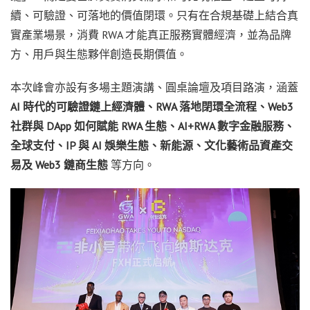
續、可驗證、可落地的價值閉環。只有在合規基礎上結合真
實產業場景，消費 RWA 才能真正服務實體經濟，並為品牌
方、用戶與生態夥伴創造長期價值。
本次峰會亦設有多場主題演講、圓桌論壇及項目路演，涵蓋
AI
時代的可驗證鏈上經濟體、
RWA
落地閉環全流程、
Web3
社群與
DApp
如何賦能
RWA
生態、
AI+RWA
數字金融服務、
全球支付、
IP
與
AI
娛樂生態、新能源、文化藝術品資產交
易及
Web3
鏈商生態
等方向。