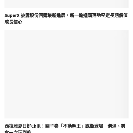
SuperX 披露股份回購最新進展，新一輪迴購落地堅定長期價值
成長信心
西拉雅夏日好Chill！關子嶺「不動明王」踩街登場 泡湯、美
食一次玩到飽