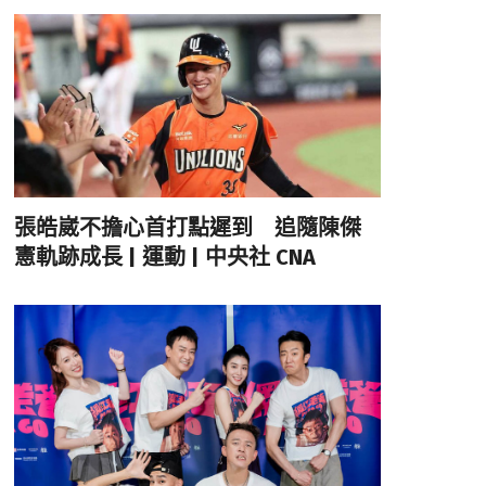
張皓崴不擔心首打點遲到 追隨陳傑
憲軌跡成長 | 運動 | 中央社 CNA