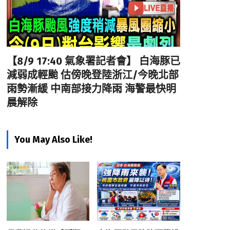
【8/9 17:40 氣象署記者會】 白海豚已
減弱成輕颱 估傍晚登陸浙江/今晚北部
雨勢漸緩 中南部接力降雨 海警最快明
晨解除
You May Also Like!