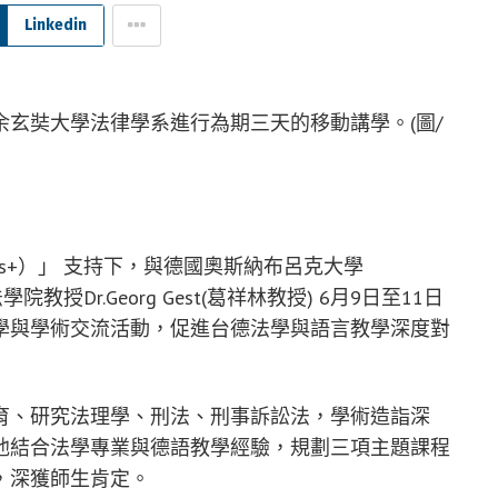
Linkedin
玄奘大學法律學系進行為期三天的移動講學。(圖/
us+）」 支持下，與德國奧斯納布呂克大學
該校法學院教授Dr.Georg Gest(葛祥林教授) 6月9日至11日
學與學術交流活動，促進台德法學與語言教學深度對
育、研究法理學、刑法、刑事訴訟法，學術造詣深
他結合法學專業與德語教學經驗，規劃三項主題課程
，深獲師生肯定。