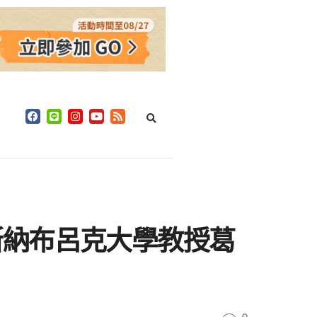
斯納布呂克大學教授葛