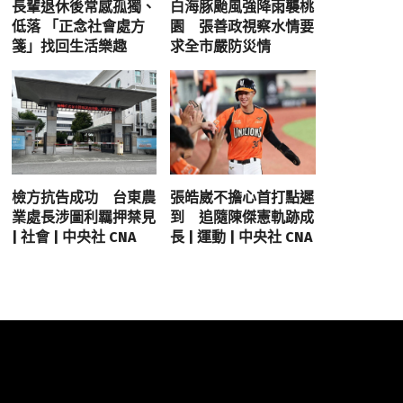
長輩退休後常感孤獨、
白海豚颱風強降雨襲桃
低落 「正念社會處方
園 張善政視察水情要
箋」找回生活樂趣
求全市嚴防災情
檢方抗告成功 台東農
張皓崴不擔心首打點遲
業處長涉圖利羈押禁見
到 追隨陳傑憲軌跡成
| 社會 | 中央社 CNA
長 | 運動 | 中央社 CNA