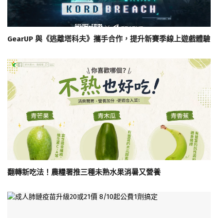
GearUP 與《逃離塔科夫》攜手合作，提升新賽季線上遊戲體驗
翻轉新吃法！農糧署推三種未熟水果消暑又營養