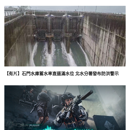
【有片】石門水庫蓄水率直逼滿水位 北水分署發布防洪警示