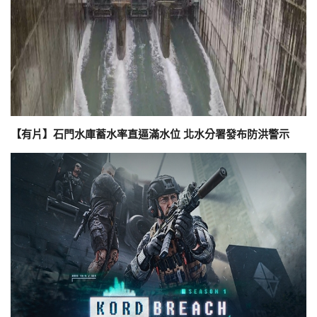
【有片】石門水庫蓄水率直逼滿水位 北水分署發布防洪警示