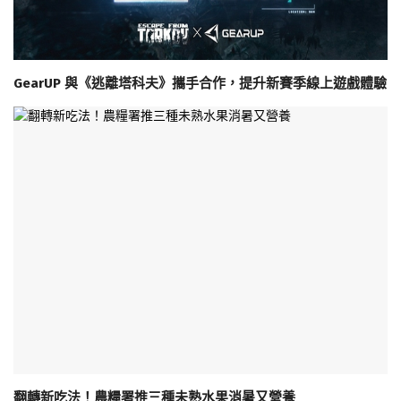
GearUP 與《逃離塔科夫》攜手合作，提升新賽季線上遊戲體驗
翻轉新吃法！農糧署推三種未熟水果消暑又營養