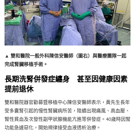
▲ 雙和醫院一般外科陳信安醫師（圖右）與醫療團隊一起
完成腎臟移植手術。
長期洗腎併發症纏身 甚至因健康因素
提前退休
雙和醫院器官勸募暨移植中心陳信安醫師表示，黃先生長年
受多囊腎引起的慢性腎臟病所苦，陸續出現痛風、高血壓、
腎性貧血及次發性副甲狀腺機能亢進等併發症。40歲時因腎
功能急遽惡化，開始規律接受血液透析治療。