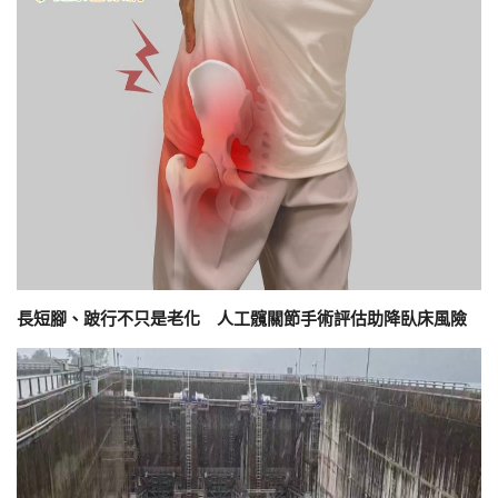
長短腳、跛行不只是老化 人工髖關節手術評估助降臥床風險