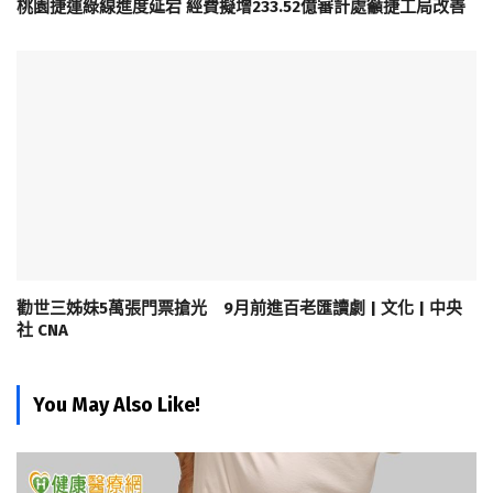
桃園捷運綠線進度延宕 經費擬增233.52億審計處籲捷工局改善
勸世三姊妹5萬張門票搶光 9月前進百老匯讀劇 | 文化 | 中央
社 CNA
You May Also Like!