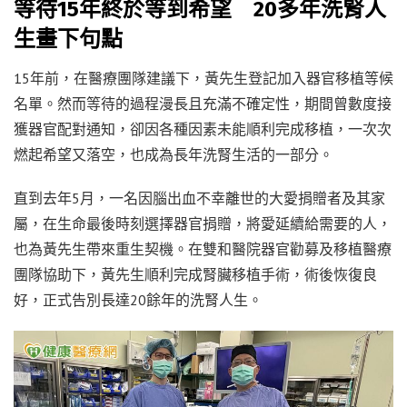
等待15年終於等到希望 20多年洗腎人
生畫下句點
15年前，在醫療團隊建議下，黃先生登記加入器官移植等候
名單。然而等待的過程漫長且充滿不確定性，期間曾數度接
獲器官配對通知，卻因各種因素未能順利完成移植，一次次
燃起希望又落空，也成為長年洗腎生活的一部分。
直到去年5月，一名因腦出血不幸離世的大愛捐贈者及其家
屬，在生命最後時刻選擇器官捐贈，將愛延續給需要的人，
也為黃先生帶來重生契機。在雙和醫院器官勸募及移植醫療
團隊協助下，黃先生順利完成腎臟移植手術，術後恢復良
好，正式告別長達20餘年的洗腎人生。