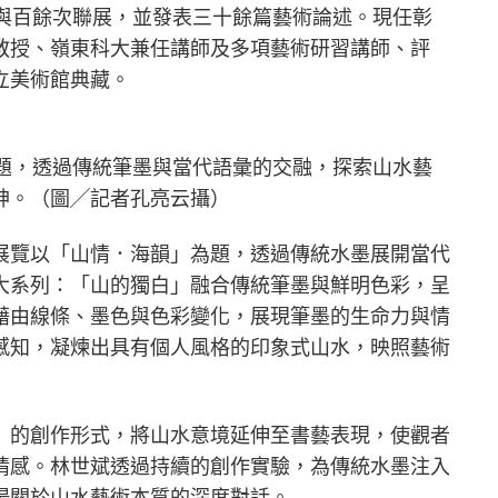
參與百餘次聯展，並發表三十餘篇藝術論述。現任彰
教授、嶺東科大兼任講師及多項藝術研習講師、評
立美術館典藏。
為題，透過傳統筆墨與當代語彙的交融，探索山水藝
神。（圖╱記者孔亮云攝）
展覽以「山情．海韻」為題，透過傳統水墨展開當代
大系列：「山的獨白」融合傳統筆墨與鮮明色彩，呈
藉由線條、墨色與色彩變化，展現筆墨的生命力與情
感知，凝煉出具有個人風格的印象式山水，映照藝術
」的創作形式，將山水意境延伸至書藝表現，使觀者
情感。林世斌透過持續的創作實驗，為傳統水墨注入
場關於山水藝術本質的深度對話。