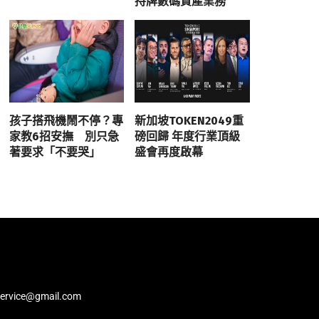
持牌數碼資產業務
孩子搭飛機鬧不停？專
新加坡TOKEN2049重
家教6招安撫 別只急
磅回歸 年度行業頂級
著要求「不要哭」
盛會再度啟幕
service@gmail.com