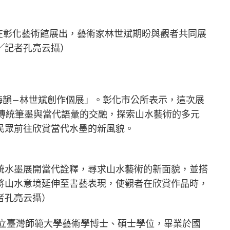
前在彰化藝術館展出，藝術家林世斌期盼與觀者共同展
╱記者孔亮云攝）
．海韻—林世斌創作個展」。彰化市公所表示，這次展
過傳統筆墨與當代語彙的交融，探索山水藝術的多元
民眾前往欣賞當代水墨的新風貌。
統水墨展開當代詮釋，尋求山水藝術的新面貌，並搭
將山水意境延伸至書藝表現，使觀者在欣賞作品時，
者孔亮云攝）
國立臺灣師範大學藝術學博士、碩士學位，畢業於國