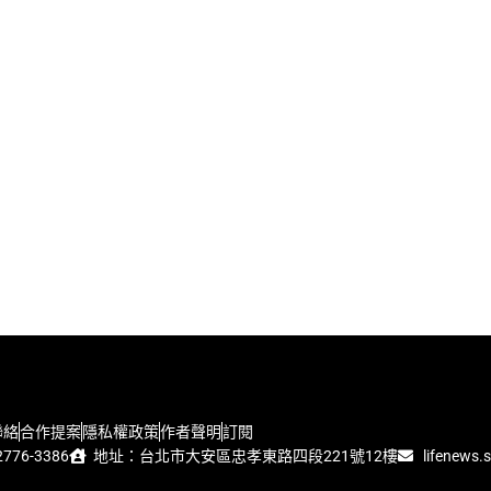
聯絡
合作提案
隱私權政策
作者聲明
訂閱
776-3386
地址：台北市大安區忠孝東路四段221號12樓
lifenews.