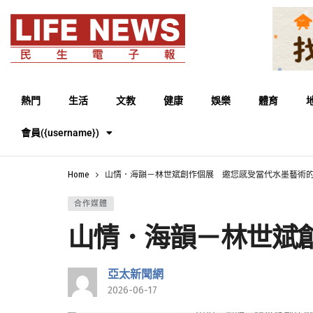
熱門
生活
文教
健康
娛樂
體育
會員({username})
Home
山情．海韻－林世斌創作個展 邀您感受當代水墨藝術
合作媒體
山情．海韻－林世斌
亞太新聞網
2026-06-17