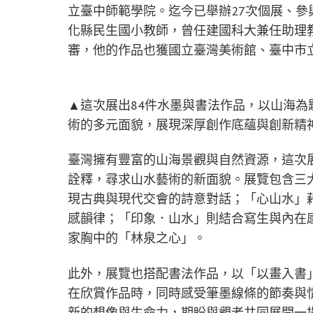
立臺中師範學院。迄今已舉辦27次個展、
化縣民生國小教師，曾任建國科大兼任助理
審，他的作品也獲國立臺灣美術館、臺中市
▲這次展出84件水墨與書法作品，以山海
術的多元面貌，展現深厚創作底蘊與創新精
臺灣擁有豐富的山海景觀與自然資源，這次
詮釋，尋求山水藝術的新面貌。展覽包含三
現古典與現代交會的詩意對話；「心山水」
感韻律；「印象．山水」則結合寫生與內在
家胸中的「林泉之心」。
此外，展覽也搭配書法作品，以「以畫入書
在欣賞作品時，同時感受筆墨線條的節奏與
新的想像與生命力，期盼與觀者共同展開一