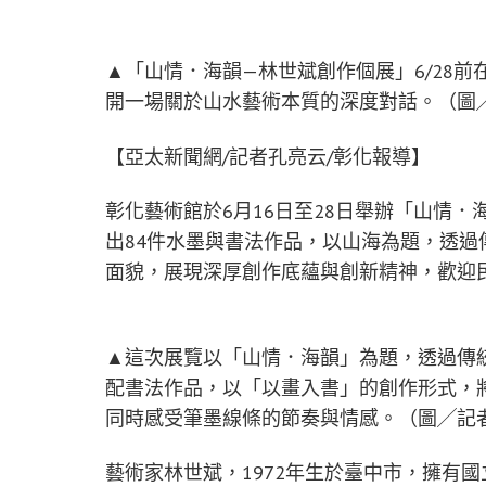
▲「山情．海韻—林世斌創作個展」6/28
開一場關於山水藝術本質的深度對話。（圖
【亞太新聞網/記者孔亮云/彰化報導】
彰化藝術館於6月16日至28日舉辦「山情
出84件水墨與書法作品，以山海為題，透
面貌，展現深厚創作底蘊與創新精神，歡迎
▲這次展覽以「山情．海韻」為題，透過傳
配書法作品，以「以畫入書」的創作形式，
同時感受筆墨線條的節奏與情感。（圖╱記
藝術家林世斌，1972年生於臺中市，擁有