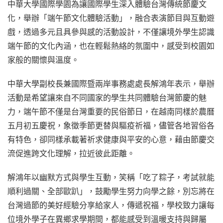
中華大學國際學園為讓國際學生深入體驗台灣傳統節慶文
化，舉辦「端午節文化體驗活動」，融合表演節目與互動遊
戲，透過多元且具參與感的活動設計，不僅讓境外學生認識
端午節的文化內涵，也在輕鬆熱絡的氛圍中，感受到校園如
家般的關懷與溫度。
中華大學副校長兼國際暨兩岸事務處處長解鴻年表示，舉辦
活動是希望讓來自不同國家的學生共同體驗台灣節慶的魅
力，端午節不僅是台灣重要的民俗節日，在越南同樣於農曆
五月初五慶祝，象徵季節更替與驅疫祈福，儘管各地習俗各
有特色，卻同樣承載著祈求健康與平安的心意，藉由節慶交
流促進跨文化理解，拉近彼此距離。
解鴻年以幽默方式與學生互動，笑稱「吃了粽子，考試就能
順利過關、全部歐趴」，鼓勵學生努力向學之餘，別忘將在
台灣過節的美好經驗分享給家人，傳遞祝福，學校致力讓每
位境外學子在異鄉求學期間，都能感受到溫暖支持與歸屬