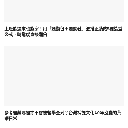
上班族週末也能穿！用「通勤包＋運動鞋」混搭正裝的5種造型
公式，時髦感直接翻倍
參考書藏哪裡才不會被督學查到？台灣補課文化40年沒變的荒
謬日常