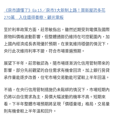
《房市讀懂了》Ep.13／房市3大新制上路！買新屋恐多花
270萬 入住還得養樹、顧光電板
至於利率政策方面，莊思敏指出，雖然近期受到電價及國際
原物料價格波動影響，但整體通膨仍維持在可控範圍內，加
上國內經濟成長表現優於預期，在景氣維持穩健的情況下，
央行此次維持利率不變，符合市場普遍預期。
展望下半年，莊思敏認為，隨市場逐漸消化信用管制帶來的
影響，部分先前觀望的自住需求有機會回流，加上銀行房貸
承作量能逐步改善，住宅市場交易動能可望較上半年回溫。
不過，在央行信用管制措施仍未鬆綁的情況下，市場短期內
仍將以自住需求為主，房價大幅波動的機率不高。短期來
看，下半年整體市場預期將呈現「價穩量增」格局，交易量
則有機會較上半年溫和回升。