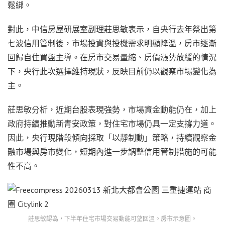
鬆綁。
對此，中信房屋研展室副理莊思敏表示，自央行去年祭出第
七波信用管制後，市場投資與投機需求明顯降溫，房市逐漸
回歸自住買盤主導。在房市交易量縮、房價漲勢放緩的情況
下，央行此次選擇維持現狀，反映目前仍以觀察市場變化為
主。
莊思敏分析，近期台股表現強勢，市場資金動能仍在，加上
政府持續推動新青安政策，對住宅市場仍具一定支撐力道。
因此，央行現階段傾向採取「以靜制動」策略，持續觀察金
融市場與房市變化，短期內進一步調整信用管制措施的可能
性不高。
莊思敏認為，下半年住宅市場交易動能可望回溫。房市示意圖。