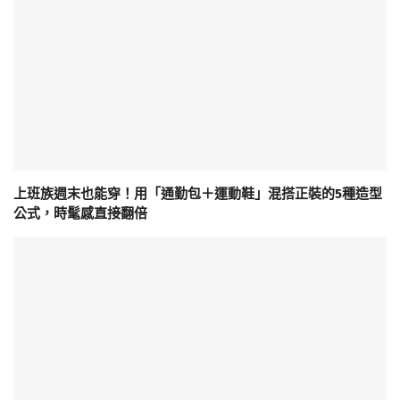
上班族週末也能穿！用「通勤包＋運動鞋」混搭正裝的5種造型
公式，時髦感直接翻倍