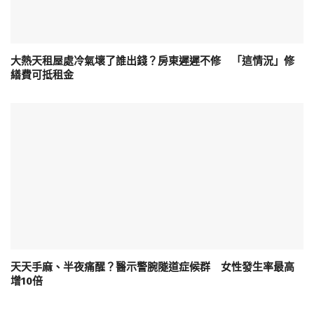
大熱天租屋處冷氣壞了誰出錢？房東遲遲不修 「這情況」修
繕費可抵租金
天天手麻、半夜痛醒？醫示警腕隧道症候群 女性發生率最高
增10倍