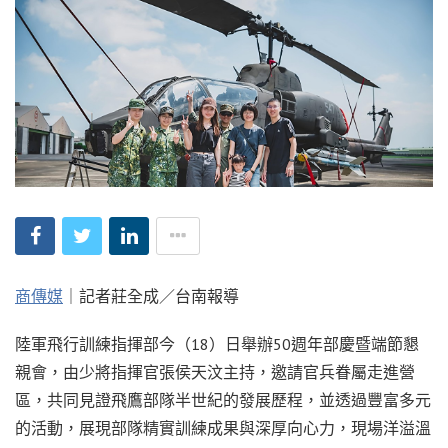
商傳媒
｜記者莊全成／台南報導
陸軍飛行訓練指揮部今（18）日舉辦50週年部慶暨端節懇
親會，由少將指揮官張侯天汶主持，邀請官兵眷屬走進營
區，共同見證飛鷹部隊半世紀的發展歷程，並透過豐富多元
的活動，展現部隊精實訓練成果與深厚向心力，現場洋溢溫