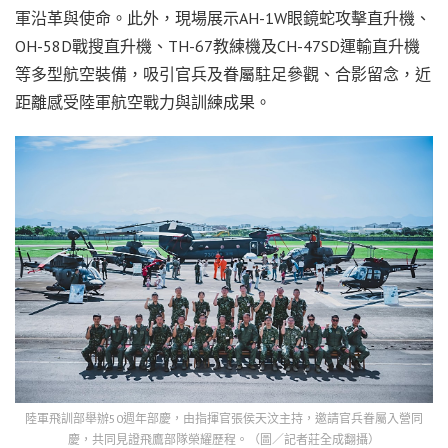
軍沿革與使命。此外，現場展示AH-1W眼鏡蛇攻擊直升機、
OH-58D戰搜直升機、TH-67教練機及CH-47SD運輸直升機
等多型航空裝備，吸引官兵及眷屬駐足參觀、合影留念，近
距離感受陸軍航空戰力與訓練成果。
陸軍飛訓部舉辦50週年部慶，由指揮官張侯天汶主持，邀請官兵眷屬入營同
慶，共同見證飛鷹部隊榮耀歷程。（圖／記者莊全成翻攝）