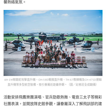
馨熱絡氣氛。
AH-1W眼鏡蛇攻擊直升機、OH-58D戰搜直升機、TH-67教練機及CH-47SD運輸
直升機等多型航空裝備，吸引眷屬近距離參觀。（圖／記者莊全成翻攝）
活動安排飛鷹樂團演唱、官兵勁歌熱舞、電音三太子等精彩
社團表演，並開放隊史館參觀，讓眷屬深入了解飛訓部的建