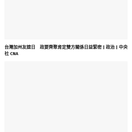
台灣加州友誼日 政要齊聚肯定雙方關係日益緊密 | 政治 | 中央
社 CNA