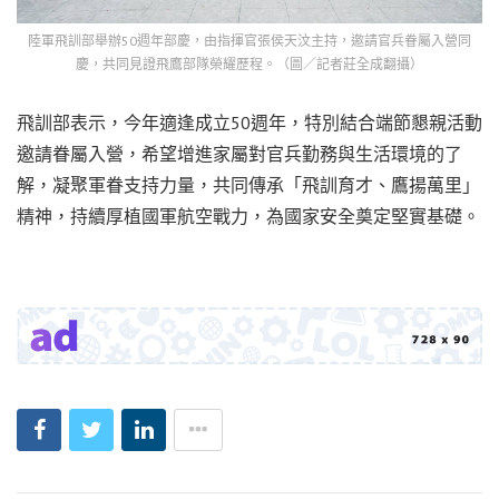
陸軍飛訓部舉辦50週年部慶，由指揮官張侯天汶主持，邀請官兵眷屬入營同
慶，共同見證飛鷹部隊榮耀歷程。（圖／記者莊全成翻攝）
飛訓部表示，今年適逢成立50週年，特別結合端節懇親活動
邀請眷屬入營，希望增進家屬對官兵勤務與生活環境的了
解，凝聚軍眷支持力量，共同傳承「飛訓育才、鷹揚萬里」
精神，持續厚植國軍航空戰力，為國家安全奠定堅實基礎。