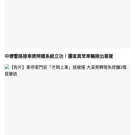
中壢警路檢車牌辨識系統立功！攔查異常車輛揪出毒駕