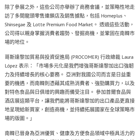
除了參展之外，這些公司亦舉辦了商務會議，並策略性地走
訪了多間龍頭零售連鎖店及銷售據點，包括 Homeplus、
Shinsegae 及 Lotte Premium Food Market。 透過這些活動，
公司得以親身掌握消費者趨勢、發掘商機，並鞏固在南韓市
場的地位。
哥斯達黎加貿易與投資促進局 (PROCOMER) 行政總裁 Laura
López 表示：「市場多元化是我們增強哥斯達黎加出口強韌
力及持續增長的核心要務。 亞洲對我國公司而言是日益重
要的機遇，而南韓則憑藉其成熟消費者、強勁購買力，以及
對特色食品與日俱增的興趣而備受注目。 參加首爾食品與
酒店展這類平台，讓我們能將哥斯達黎加的出口產品更直接
地呈現給新買家，創造商機，並持續拓展國家在全球策略市
場的版圖。」
南韓已晉身為亞洲優質、健康及方便食品領域中極具活力的