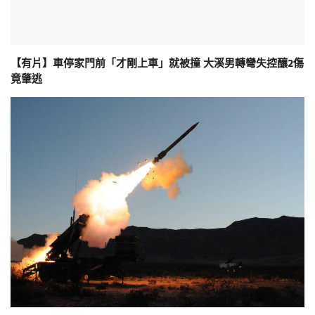
【有片】車停家門前「才剛上車」就被撞 大溪男轉彎失控釀2傷
竟肇逃