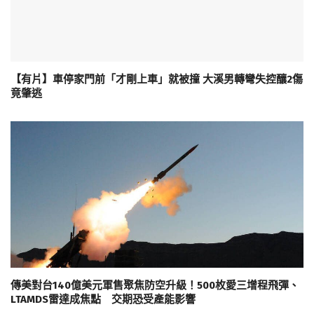
【有片】車停家門前「才剛上車」就被撞 大溪男轉彎失控釀2傷
竟肇逃
傳美對台140億美元軍售聚焦防空升級！500枚愛三增程飛彈、
LTAMDS雷達成焦點 交期恐受產能影響