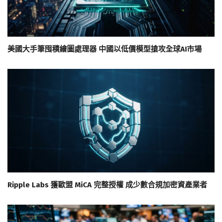
美國大手筆囤積繪圖處理器 中國以低價模型搶攻全球AI市場
Ripple Labs 獲歐盟 MiCA 完整授權 成少數合規加密資產業者