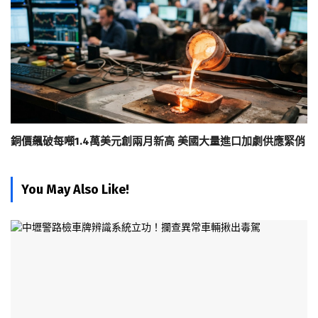
銅價飆破每噸1.4萬美元創兩月新高 美國大量進口加劇供應緊俏
You May Also Like!