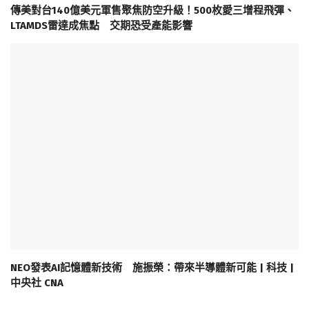
傳美對台140億美元軍售聚焦防空升級！500枚愛三增程飛彈、
LTAMDS雷達成焦點 交期恐受產能影響
NEO發表AI記憶體新技術 施振榮：帶來半導體新可能 | 科技 |
中央社 CNA