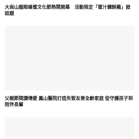
大崗山龍眼蜂蜜文化節熱鬧開幕 活動限定「蜜汁鹽酥雞」掀
話題
父親節閱讀傳愛 鳳山醫院打造失智友善全齡家庭 從守護孩子到
陪伴長輩