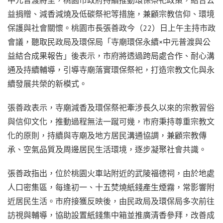
益捐贈、減香減燒及低碳祭祀等措施，兼顧宗教信仰、環境
保護與社會關懷。桃園市長張善政今（22）日上午主持市政
會議，聽取民政局及環保局「寺廟環保永續×中元普渡與公
益結合成果報告」後表示，市府將透過跨局處合作、耐心溝
通及持續輔導，引導寺廟落實環保祭祀，打造宗教文化與永
續發展共榮的新模式。
張善政表示，寺廟減香及環保祭祀牽涉長久以來的宗教習俗
與信仰文化，推動過程無法一蹴可幾，市府秉持尊重宗教文
化的原則，持續與寺廟及地方居民溝通協調，兼顧宗教傳
承、空氣品質及周邊居民生活環境，逐步凝聚社會共識。
張善政指出，位於桃園火車站附近的武陵福德祠，由於地處
人口密集區，每逢初一、十五焚燒紙錢產生煙霧，常影響附
近居民生活。市府接獲反映後，由民政局及環保局多次前往
訪視與輔導，協助設置紙錢集中箱並推廣清香參拜，改善成