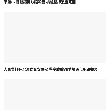
平鎮87歲翁疑嫌吵狠殺妻 桃檢聲押追查死因
大園警打造沉浸式交安課程 學童體驗VR情境深化用路觀念