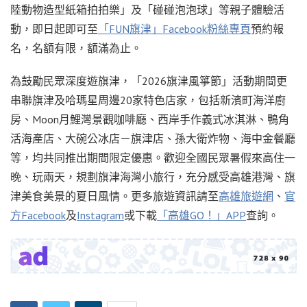
陸動物造型紙箱拍拍樂」及「碰碰泡泡球」等親子體驗活
動，即日起即可至
「FUN旗津」Facebook粉絲專頁
預約報
名，名額有限，額滿為止。
為鼓勵民眾深度遊旗津，「2026旗津風箏節」活動期間更
串聯旗津及哈瑪星周邊20家特色店家，包括新濱町海洋廚
房、Moon月鯉灣景觀咖啡廳、西岸手作義式冰淇淋、鴨角
活海產店、大碗公冰店－旗津店、孫大衛炸物、海中金餐廳
等，均共同推出期間限定優惠。歡迎全國民眾暑假來高住一
晚、玩兩天，規劃旗津海灣小旅行，充分感受高雄港灣、旗
津美食美景的夏日風情。更多旅遊資訊請至
高雄旅遊網
、
官
方Facebook
及
Instagram
或下載
「高雄GO！」APP
查詢。