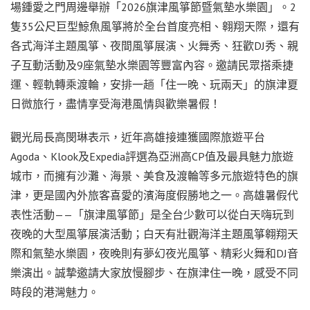
場鍾愛之門周邊舉辦「2026旗津風箏節暨氣墊水樂園」。2
隻35公尺巨型鯨魚風箏將於全台首度亮相、翱翔天際，還有
各式海洋主題風箏、夜間風箏展演、火舞秀、狂歡DJ秀、親
子互動活動及9座氣墊水樂園等豐富內容。邀請民眾搭乘捷
運、輕軌轉乘渡輪，安排一趟「住一晚、玩兩天」的旗津夏
日微旅行，盡情享受海港風情與歡樂暑假！
觀光局長高閔琳表示，近年高雄接連獲國際旅遊平台
Agoda、Klook及Expedia評選為亞洲高CP值及最具魅力旅遊
城市，而擁有沙灘、海景、美食及渡輪等多元旅遊特色的旗
津，更是國內外旅客喜愛的濱海度假勝地之一。高雄暑假代
表性活動——「旗津風箏節」是全台少數可以從白天嗨玩到
夜晚的大型風箏展演活動；白天有壯觀海洋主題風箏翱翔天
際和氣墊水樂園，夜晚則有夢幻夜光風箏、精彩火舞和DJ音
樂演出。誠摯邀請大家放慢腳步、在旗津住一晚，感受不同
時段的港灣魅力。