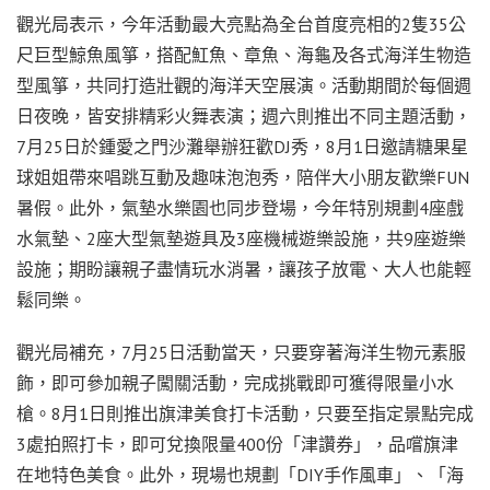
觀光局表示，今年活動最大亮點為全台首度亮相的2隻35公
尺巨型鯨魚風箏，搭配魟魚、章魚、海龜及各式海洋生物造
型風箏，共同打造壯觀的海洋天空展演。活動期間於每個週
日夜晚，皆安排精彩火舞表演；週六則推出不同主題活動，
7月25日於鍾愛之門沙灘舉辦狂歡DJ秀，8月1日邀請糖果星
球姐姐帶來唱跳互動及趣味泡泡秀，陪伴大小朋友歡樂FUN
暑假。此外，氣墊水樂園也同步登場，今年特別規劃4座戲
水氣墊、2座大型氣墊遊具及3座機械遊樂設施，共9座遊樂
設施；期盼讓親子盡情玩水消暑，讓孩子放電、大人也能輕
鬆同樂。
觀光局補充，7月25日活動當天，只要穿著海洋生物元素服
飾，即可參加親子闖關活動，完成挑戰即可獲得限量小水
槍。8月1日則推出旗津美食打卡活動，只要至指定景點完成
3處拍照打卡，即可兌換限量400份「津讚券」，品嚐旗津
在地特色美食。此外，現場也規劃「DIY手作風車」、「海