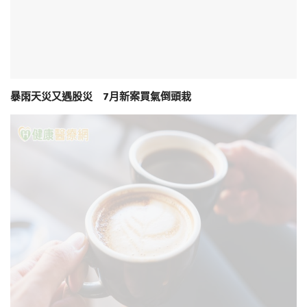
暴雨天災又遇股災 7月新案買氣倒頭栽