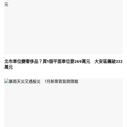
北市車位變奢侈品？買1個平面車位要269萬元 大安區飆破332
萬元