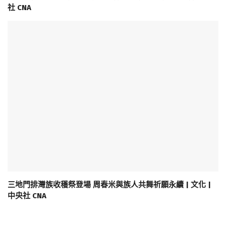
社 CNA
三地門排灣族收穫祭登場 周春米與族人共舞祈願永續 | 文化 |
中央社 CNA