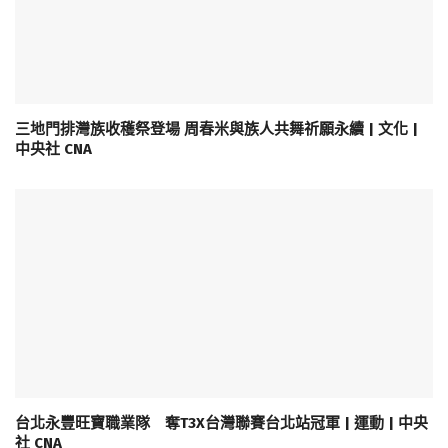
三地門排灣族收穫祭登場 周春米與族人共舞祈願永續 | 文化 |
中央社 CNA
台北永豐旺寶職業隊 奪T3X台灣聯賽台北站冠軍 | 運動 | 中央
社 CNA