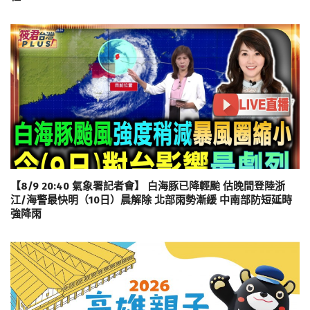
【8/9 20:40 氣象署記者會】 白海豚已降輕颱 估晚間登陸浙
江/海警最快明（10日）晨解除 北部雨勢漸緩 中南部防短延時
強降雨