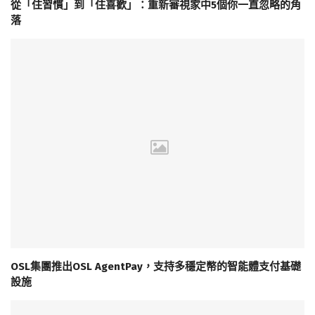
從「住習慣」到「住喜歡」：重新審視家中5個你一直忽略的角
落
OSL集團推出OSL AgentPay，支持多穩定幣的智能體支付基礎
設施