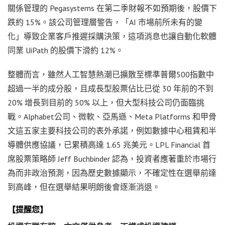
關係管理的 Pegasystems 在第二季財報不如預期後，股價下
跌約 15%。該公司管理層警告，「AI 市場前所未有的變
化」導致企業客戶推遲採購決策，這項消息也讓自動化軟體
同業 UiPath 的股價下滑約 12%。
整體而言，雖然人工智慧熱潮已擴散至標準普爾500指數中
超過一半的成分股，且成長型股票佔比已從 30 年前的不到
20% 增長到目前的 50% 以上，但大型科技公司仍面臨挑
戰。Alphabet公司、微軟、亞馬遜、Meta Platforms 和甲骨
文這五家主要科技公司的表外承諾，例如數據中心租賃和半
導體供應協議，已累積高達 1.65 兆美元。LPL Financial 首
席股票策略師 Jeff Buchbinder 認為，投資者應著重於市場行
為而非政治預測，因為歷史數據顯示，不確定性在選舉前達
到高峰，但在選舉結果明朗後會逐漸消退。
【提醒您】