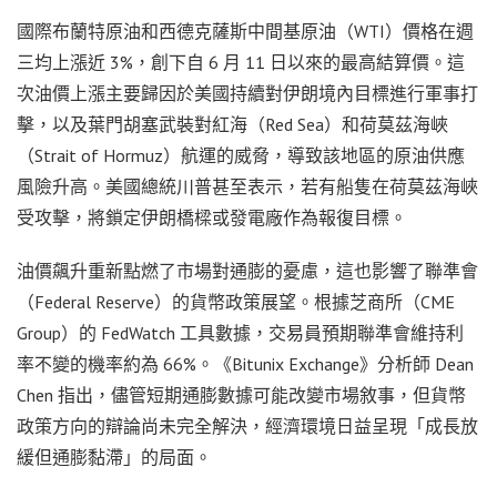
國際布蘭特原油和西德克薩斯中間基原油（WTI）價格在週
三均上漲近 3%，創下自 6 月 11 日以來的最高結算價。這
次油價上漲主要歸因於美國持續對伊朗境內目標進行軍事打
擊，以及葉門胡塞武裝對紅海（Red Sea）和荷莫茲海峽
（Strait of Hormuz）航運的威脅，導致該地區的原油供應
風險升高。美國總統川普甚至表示，若有船隻在荷莫茲海峽
受攻擊，將鎖定伊朗橋樑或發電廠作為報復目標。
油價飆升重新點燃了市場對通膨的憂慮，這也影響了聯準會
（Federal Reserve）的貨幣政策展望。根據芝商所（CME
Group）的 FedWatch 工具數據，交易員預期聯準會維持利
率不變的機率約為 66%。《Bitunix Exchange》分析師 Dean
Chen 指出，儘管短期通膨數據可能改變市場敘事，但貨幣
政策方向的辯論尚未完全解決，經濟環境日益呈現「成長放
緩但通膨黏滯」的局面。