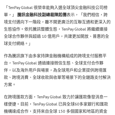
「
TenPay Global
很榮幸能夠入選全球頂尖金融科技公司榜
單，」
騰訊金融科技副總裁陳起儒
表示，「我們相信，跨
境支付邁向下一階段，離不開更廣泛的互聯互通和更深入的
生態協作。依托騰訊整體生態，
TenPay Global
將繼續連接
全球合作夥伴與超過
10
億用戶，共建更加開放、普惠的全
球支付網絡。」
作為騰訊旗下由多家持牌金融機構組成的跨境支付服務平
台，
TenPay Global
通過連接微信生態、全球支付合作夥
伴，以及海外用戶與場景，為全球用戶和企業提供跨境匯
款、跨境消費、全球收款與收單等場景下的全鏈路支付解決
方案。
在跨境匯款方面，
TenPay Global
致力於讓匯款像發消息一
樣便捷。目前，
TenPay Global
已與全球
60
多家銀行和匯款
機構達成合作，支持來自全球
150
多個國家和地區的資金