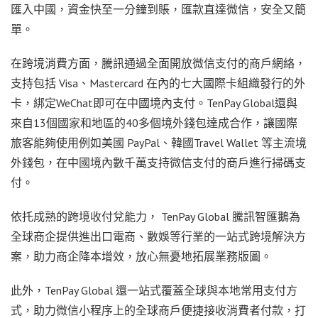
匯入中國，資金快至一分鐘到賬，匯款直達微信，安全又簡
單。
在跨境消費方面，騰訊通過全面開放微信支付的商戶網絡，
支持包括
Visa
、
Mastercard
在內的七大國際卡組織發行的外
卡，綁定
WeChat
即可在中國境內支付。
TenPay Global
還與
來自
13
個國家和地區的
40
多個境外錢包達成合作，讓國際
旅客能夠使用例如美國
PayPal
、韓國
Travel Wallet
等主流境
外錢包，在中國境內數千萬支持微信支付的商戶進行掃碼支
付。
依托成熟的跨境收付兌能力，
TenPay Global
騰訊智匯鵝為
全球商企提供進出口電商、數娛等行業的一站式跨境解決方
案，助力商企降本增效，放心無憂地拓展業務版圖。
此外，
TenPay Global
還一站式覆蓋全球與本地常用支付方
式，助力微信小程序上的全球商戶便捷接收消費者付款，打