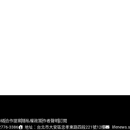
聯絡
合作提案
隱私權政策
作者聲明
訂閱
776-3386
地址：台北市大安區忠孝東路四段221號12樓
lifenews.