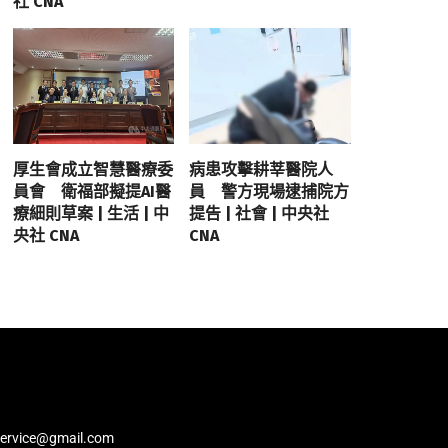
社 CNA
厚生會成立智慧醫療委
病患攻擊耕莘醫院人
員會 衛福部擬提AI醫
員 警方現場逮捕院方
療細則草案 | 生活 | 中
提告 | 社會 | 中央社
央社 CNA
CNA
service@gmail.com