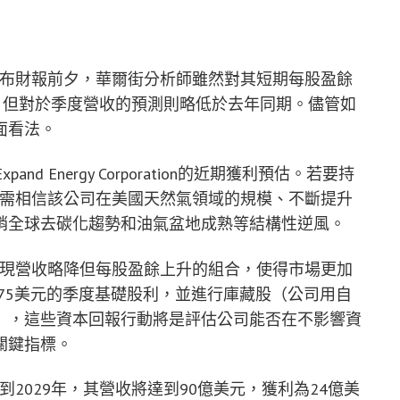
ation即將公布財報前夕，華爾街分析師雖然對其短期每股盈餘
，但對於季度營收的預測則略低於去年同期。儘管如
面看法。
pand Energy Corporation的近期獲利預估。若要持
n的股票，投資人需相信該公司在美國天然氣領域的規模、不斷提升
銷全球去碳化趨勢和油氣盆地成熟等結構性逆風。
的最新財報預期呈現營收略降但每股盈餘上升的組合，使得市場更加
575美元的季度基礎股利，並進行庫藏股（公司用自
），這些資本回報行動將是評估公司能否在不影響資
關鍵指標。
方預測顯示，到2029年，其營收將達到90億美元，獲利為24億美