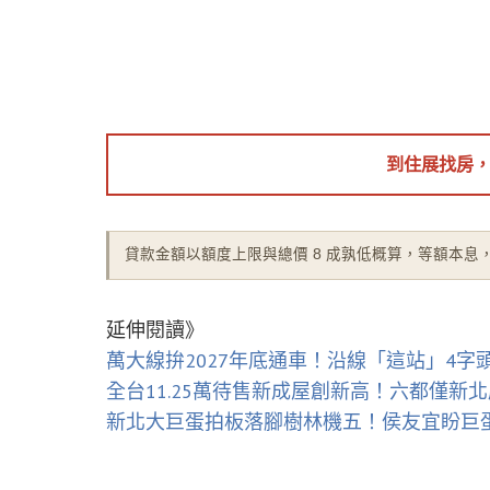
完整版試算 →
寬限期精算・2.0 撤案改辦評估・舊戶利率退場時間軸
到住展找房，
貸款金額以額度上限與總價 8 成孰低概算，等額本
延伸閱讀》
萬大線拚2027年底通車！沿線「這站」4字
全台11.25萬待售新成屋創新高！六都僅新北
新北大巨蛋拍板落腳樹林機五！侯友宜盼巨