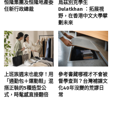
恒隆集團及恒隆地產委
烏茲別克學生
任新行政總裁
Dulatkhan ：拓展視
野，在香港中文大學擘
劃未來
上班族週末也能穿！用
參考書藏哪裡才不會被
「通勤包＋運動鞋」混
督學查到？台灣補課文
搭正裝的5種造型公
化40年沒變的荒謬日
式，時髦感直接翻倍
常