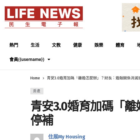
熱門
生活
文教
健康
娛樂
體育
會員({username})
Home
青安3.0婚育加碼「離婚怎麼辦」？財長：婚姻關係消滅
房產
青安3.0婚育加碼「
停補
住展My Housing