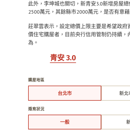
此外，李坤城也關切，新青安3.0新增房屋總
2500萬元，其餘縣市2000萬元，是否有意
莊翠雲表示，設定總價上限主要是希望政府
價住宅購屋者，目前央行信用管制仍持續，
為。
我符合
青安 3.0
嗎？30 秒自測
依財政部
115 年 7 月 16 日
公告製作（
115.7.19
更新）
購屋地區
台北市
新北
婚育狀況
一般
新