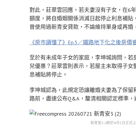
對此，莊翠雲回應，若夫妻沒有子女，在6年
額度，將自婚姻關係消滅日起停止利息補貼
曾使用過新青安貸款，不論維持單身或再婚，
《房市讀懂了》Ep.5／鐵路地下化之後房
至於有未成年子女的家庭，李坤城詢問，若
兒優惠？莊翠雲則表示，若屋主未取得子女監
息補貼將停止。
李坤城認為，此規定恐讓離婚夫妻為了保留
路前，盡速公布Q&A，釐清相關認定標準，
新青安3.0將於8月1日正