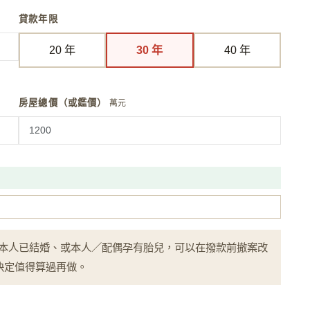
貸款年限
20 年
30 年
40 年
房屋總價（或鑑價）
萬元
人：如果本人已結婚、或本人／配偶孕有胎兒，可以在撥款前撤案改
個決定值得算過再做。