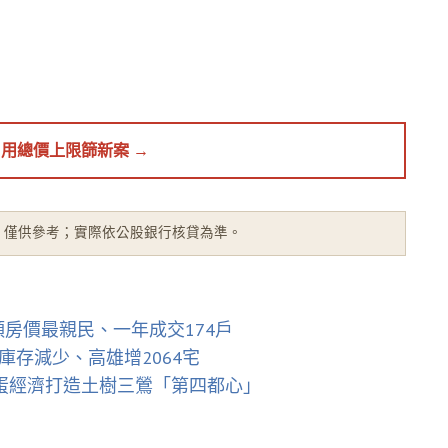
，都在《青安 3.0 完全指南》
用總價上限篩新案 →
息，僅供參考；實際依公股銀行核貸為準。
頭房價最親民、一年成交174戶
庫存減少、高雄增2064宅
蛋經濟打造土樹三鶯「第四都心」