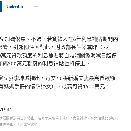
Linkedin
及育兒加碼優惠。不過，若貸款人在6年利息補貼期間內
影響，引起關注。對此，財政部長莊翠雲昨（22
0萬元貸款額度的利息補貼將自婚姻關係消滅日起停
碼500萬元額度的利息補貼也將停止。
黨立委李坤城指出，青安3.0將新婚夫妻最高貸款額
有媽媽手冊的懷孕婦女），最高可貸1500萬元，
婚姻關係消滅日起停止；若屋主未取得未成年子女監護權，育兒加碼500萬元
貼也停止。圖／國會頻道