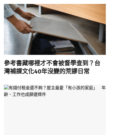
參考書藏哪裡才不會被督學查到？台
灣補課文化40年沒變的荒謬日常