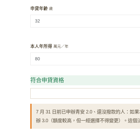
申貸年齡
歲
本人年所得
萬元／年
符合申貸資格
7 月 31 日前已申辦青安 2.0、還沒撥款的
辦 3.0（額度較高，但一經選擇不得變更）。這