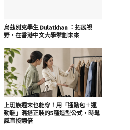
烏茲別克學生 Dulatkhan ：拓展視
野，在香港中文大學擘劃未來
上班族週末也能穿！用「通勤包＋運
動鞋」混搭正裝的5種造型公式，時髦
感直接翻倍