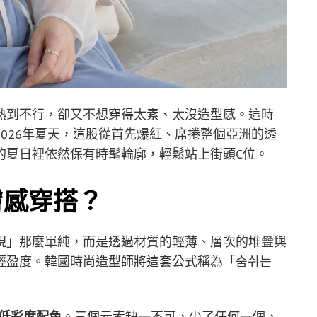
熱到不行，卻又不想穿得太素、太沒造型感。這時
026年夏天，這股從首先爆紅、席捲整個亞洲的透
的夏日裡依然保有時髦輪廓，輕鬆站上街頭C位。
膚感穿搭？
現」那麼單純，而是透過材質的輕薄、層次的堆疊與
輕盈度。韓國時尚造型師將這套公式稱為「숨쉬는
× 低彩度配色
。三個元素缺一不可，少了任何一個，