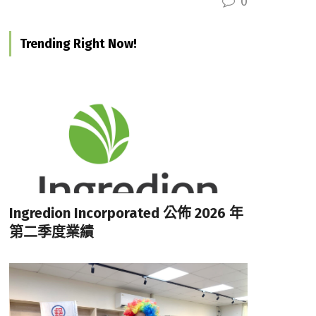
0
Trending Right Now!
Ingredion Incorporated 公佈 2026 年
第二季度業績