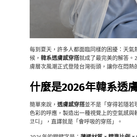
每到夏天，許多人都面臨同樣的困擾：天氣
候，
韓系透膚感穿搭
就成了最完美的解答。2
膚層次風潮正式登陸台灣街頭，讓你在悶熱
什麼是2026年韓系透
簡單來說，
透膚感穿搭
並不是「穿得若隱若
色彩的呼應，製造出一種視覺上的空氣感與
코디」，直譯就是「會呼吸的穿搭」。
2026年的關鍵字是：
薄透材質 × 精準比例 