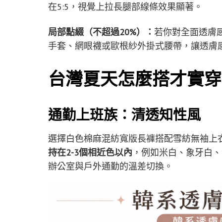
在5:5，視覺上拉長腿部線條效果顯著。
局部點綴（不超過20%）：
若你對全面透膚
手套、網眼襪或歐根紗外掛式腰帶，讓透膚感
台灣夏天怎麼搭才實穿
通勤上班族：清透知性風
選擇白色棉麻混紡寬版長褲搭配雪紡無袖上
持在2-3個相近色以內
，例如米白、象牙白、
辦公室與戶外通勤的溫差切換。