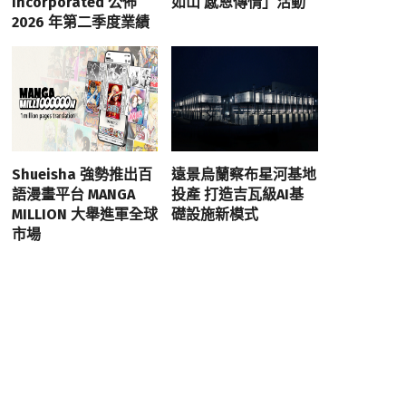
Incorporated 公佈
如山 感恩傳情」活動
2026 年第二季度業績
Shueisha 強勢推出百
遠景烏蘭察布星河基地
語漫畫平台 MANGA
投產 打造吉瓦級AI基
MILLION 大舉進軍全球
礎設施新模式
市場