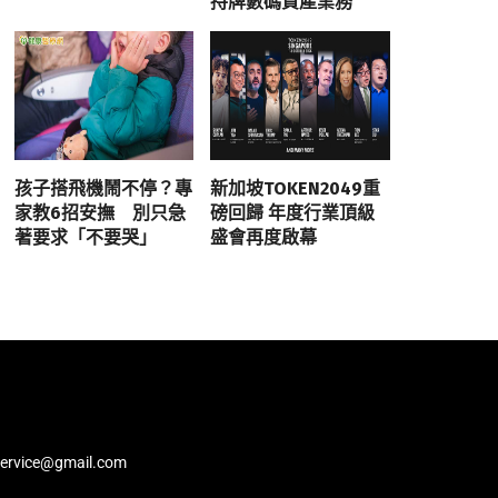
持牌數碼資產業務
孩子搭飛機鬧不停？專
新加坡TOKEN2049重
家教6招安撫 別只急
磅回歸 年度行業頂級
著要求「不要哭」
盛會再度啟幕
service@gmail.com