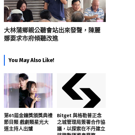
大林蒲鄉親公聽會站出來發聲，陳麗
娜要求市府傾聽改進
You May Also Like!
第61屆金鐘獎頒獎典禮
Bitget 與格勒普正念
節目類 戲劇類星光大
之城管理局簽署合作協
道主持人出爐
議，以探索在不丹建立