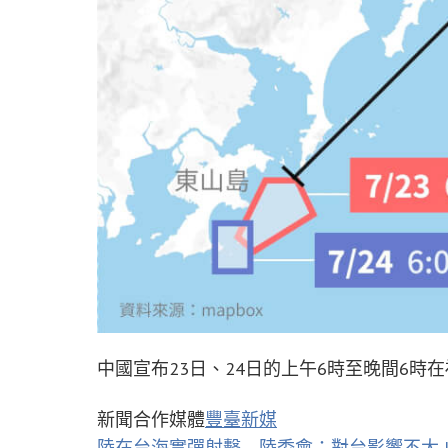
中國宣布23日、24日的上午6時至晚間6時在福
新聞合作媒體
豐臺新媒
陸在台海實彈射擊 陸委會：對台影響不大 | 兩