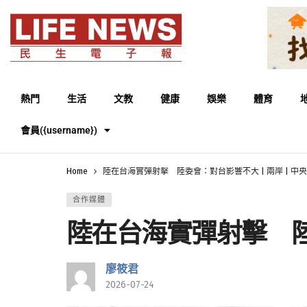
熱門
生活
文教
健康
娛樂
體育
會員({username})
Home
陸在台海實彈射擊 陸委會：對台影響不大 | 兩岸 | 中央社
合作媒體
陸在台海實彈射擊 陸委
廖筱君
2026-07-24