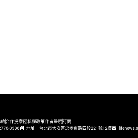
聯絡
合作提案
隱私權政策
作者聲明
訂閱
776-3386
地址：台北市大安區忠孝東路四段221號12樓
lifenews.