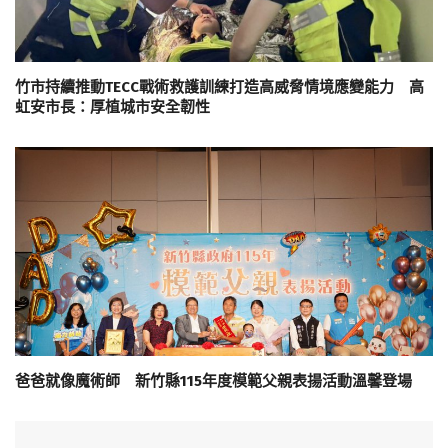
竹市持續推動TECC戰術救護訓練打造高威脅情境應變能力 高
虹安市長：厚植城市安全韌性
爸爸就像魔術師 新竹縣115年度模範父親表揚活動溫馨登場