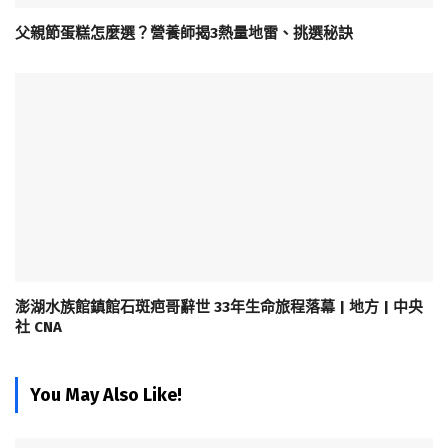
父親節蛋糕怎麼選？營養師揭3熱量地雷、挑選秘訣
澎湖水族館鎮館石斑疤哥辭世 33年生命旅程落幕 | 地方 | 中央
社 CNA
You May Also Like!