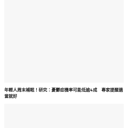
年輕人周末補眠！研究：憂鬱症機率可能低逾4成 專家提醒適
當就好