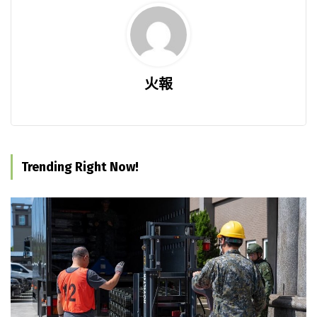
火報
Trending Right Now!