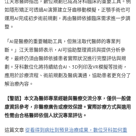
江天恩醫師指出，數位規劃已成為牙科臨床的重要工具。例
如隱形矯正可透過AI演算建立牙齒移動模擬，正顎手術也可
運用AI完成初步術前規劃，再由醫師依據臨床需求進一步調
整。
「AI是醫療的重要輔助工具，但無法取代醫師的專業判
斷。」江天恩醫師表示，AI可協助整理資訊與提供分析參
考，最終仍須由醫師依據患者實際狀況進行完整評估與規
劃。牙科數位化將持續結合AI、3D列印及VR模擬等技術，
應用於診療流程、術前規劃及醫病溝通，協助患者更充分了
解治療內容。
【警語】本文為醫師專業經驗與醫療交流分享，僅供一般健
康資訊參考，非醫療廣告或療效保證。實際診療方式與適用
性需由合格醫師依個人狀況專業評估。
這篇文章
從看得到病灶到預見治療成果，數位牙科如何重