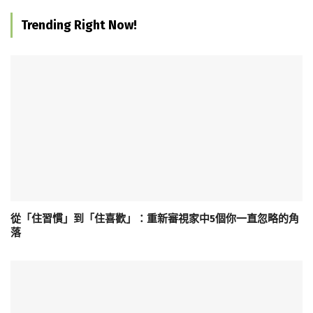
Trending Right Now!
從「住習慣」到「住喜歡」：重新審視家中5個你一直忽略的角
落