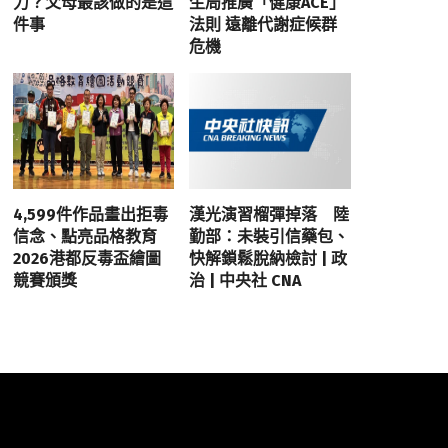
力？父母最該做的是這
生局推廣「健康ACE」
件事
法則 遠離代謝症候群
危機
4,599件作品畫出拒毒
漢光演習榴彈掉落 陸
信念、點亮品格教育
勤部：未裝引信藥包、
2026港都反毒盃繪圖
快解鎖鬆脫納檢討 | 政
競賽頒獎
治 | 中央社 CNA