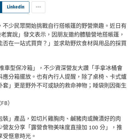
Linkedin
，不少民眾開始挑戰自行搭帳篷的野營樂趣。近日有
商品經驗老實說」發文表示，因朋友邀約體驗營地搭帳篷，
能否在一站式買齊？」並求助野炊食材與用品的採買
「推車型保冷箱」，不少資深營友大讚「手拿冰桶會
料應分箱擺放。也有內行人提醒，除了桌椅、卡式爐
外套」更是野外不可或缺的救命神物；睡袋則因衛生
FB）
包裝」產品，如切片雞胸肉、鹹豬肉或醃漬好的肉
營友分享「露營食物美味度直接加 100 分」，推
享受愜意時光。