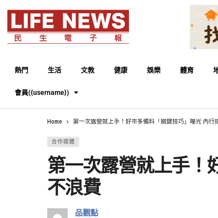
熱門
生活
文教
健康
娛樂
體育
會員({username})
Home
第一次露營就上手！好市多備料「關鍵技巧」曝光 內行
合作媒體
第一次露營就上手！
不浪費
品觀點