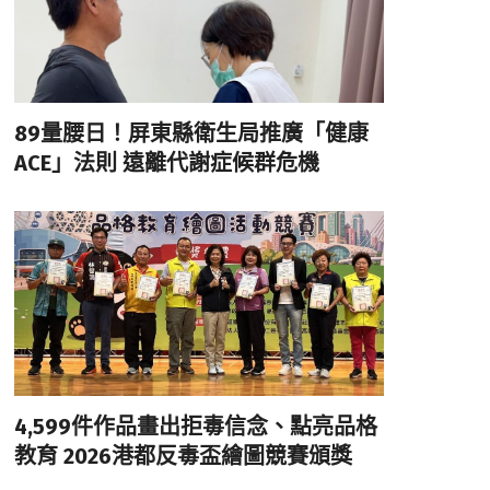
89量腰日！屏東縣衛生局推廣「健康
ACE」法則 遠離代謝症候群危機
4,599件作品畫出拒毒信念、點亮品格
教育 2026港都反毒盃繪圖競賽頒獎