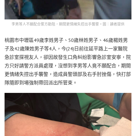
李男等人不願配合警方勸阻，期間更情緒失控出手襲警。圖：讀者提供
桃園市中壢區49歲李姓男子、50歲林姓男子、46歲楊姓男
子及42歲陳姓男子等4人，今(24)日前往延平路上一家醫院
急診室探視友人，卻因故發生口角糾紛影響急診室安寧，院
方只好請警方派員處理，沒想到李男等人竟不願配合，期間
更情緒失控出手襲警，造成員警頭部及右手肘挫傷，快打部
隊隨即到場強制帶回派出所管束。