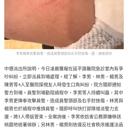
李男揮拳攻擊員警，造成員警頭部及右手肘挫傷。圖：讀者提供
中壢派出所說明，今日凌晨獲報在延平路醫院急診室內有爭
吵糾紛，立即派員到場處理。經了解，李男、林男、楊男及
陳男等4人至醫院探視友人時發生口角糾紛，院方隨即通知
警方到場。員警到場勸阻過程中，李男等人持續叫囂，其中
李男更揮拳攻擊員警，造成員警頭部及右手肘挫傷，林男與
楊男也於過程中推擠員警。隨即呼叫快打部隊增派警力支
援，將3人帶返管束。全案詢後，李男依妨害公務罪嫌移送
桃園地檢署偵辦；另林男、楊男則依違反社會秩序維護法函