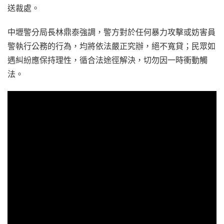
送裁處。
中壢警分局長林鼎泰強調，警方對於任何暴力攻擊或妨害員
警執行公務的行為，均將依法嚴正究辦，絕不寬貸；民眾如
遇糾紛應保持理性，循合法途徑解決，切勿因一時衝動觸
法。