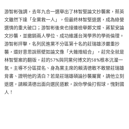
游智彬強調，去年九合一選舉出了林智堅論文抄襲案，蔡英
文雖然下達「全黨救一人」，但最終林智堅退選，成為綠營
選情的重大破口；游智彬後來也接連檢舉鄭文燦、蔣絜安論
文抄襲，並撤銷兩人學位、成功維護台灣學界的學術倫理。
游智彬抨擊，名列民進黨不分區第十名的莊瑞雄涉嚴重抄
襲，還好意思說蔡壁如論文像「大雜燴組合」，莊完全就是
林智堅案的翻版，莊的57%與同黨何博文的58%根本沆瀣一
氣。主導不分區提名、身為黨主席的賴清德敢不敢替莊瑞雄
背書、證明他的清白？若是莊瑞雄碩論抄襲屬實，請他立刻
退選，請賴清德出面向選民道歉，說你學倫打假球，愧對國
人！