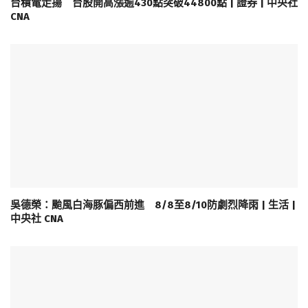
台積電走揚 台股開高漲逾430點突破44800點 | 證券 | 中央社
CNA
吳德榮：颱風白海豚偏西前進 8/8至8/10防劇烈降雨 | 生活 |
中央社 CNA