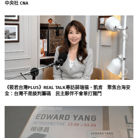
中央社 CNA
《筱君台灣PLUS》REAL TALK專訪薛瑞福、凱肯 聚焦台海安
全：台灣不是談判籌碼 民主夥伴不會單打獨鬥