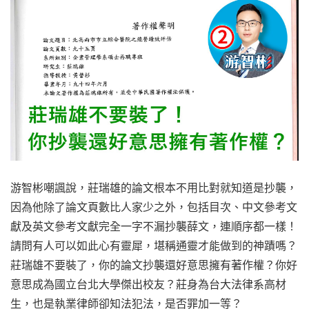
游智彬嘲諷說，莊瑞雄的論文根本不用比對就知道是抄襲，
因為他除了論文頁數比人家少之外，包括目次、中文參考文
獻及英文參考文獻完全一字不漏抄襲薛文，連順序都一樣！
請問有人可以如此心有靈犀，堪稱通靈才能做到的神蹟嗎？
莊瑞雄不要裝了，你的論文抄襲還好意思擁有著作權？你好
意思成為國立台北大學傑出校友？莊身為台大法律系高材
生，也是執業律師卻知法犯法，是否罪加一等？