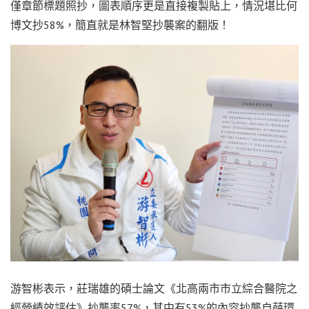
僅章節標題照抄，圖表順序更是直接複製貼上，情況堪比何
博文抄58%，簡直就是林智堅抄襲案的翻版！
游智彬表示，莊瑞雄的碩士論文《北高兩市市立綜合醫院之
經營績效評估》抄襲率57%，其中有53%的內容抄襲自薛環