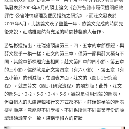
琪發表於2004年6月的碩士論文《台灣各縣市環保機關績效
評估-公害陳情處理及便民措施之研究》。而莊文發表於
2005年6月，比該論文晚了整整一年。依論文完成的時間先
後來說，莊瑞雄顯然有充足的時間抄襲他人著作。
游智彬還指出，莊瑞雄碩論第三、四、五章的章節標題，與
薛文幾乎一模一樣：莊文的第三章，僅第一節與薛文稍有不
同，其餘章節標題完全相同；莊文第四章的四小節、第五章
的三小節，儼然就是薛文第四章（有六小節）、第五章（有
五小節）的刪減版。在圖表方面，莊文的〈圖1-1研究流
程〉，就是薛文〈圖1-1研究流程〉的閹割版！此外，莊文
的圖3-1、3-2、3-3、3-4、3-5，雖說是引用理論的圖表，
但每個人的思維邏輯和行文方式都不同，莊瑞雄碩論的圖表
排列順序，竟能與不同學校、不同系所且不同畢業年份的薛
環琪碩論完全一致，堪稱學術界的奇蹟！