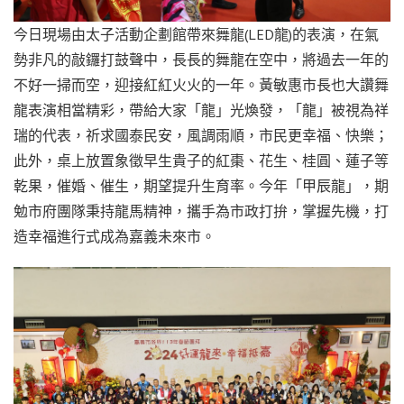
今日現場由太子活動企劃館帶來舞龍(LED龍)的表演，在氣
勢非凡的敲鑼打鼓聲中，長長的舞龍在空中，將過去一年的
不好一掃而空，迎接紅紅火火的一年。黃敏惠市長也大讚舞
龍表演相當精彩，帶給大家「龍」光煥發，「龍」被視為祥
瑞的代表，祈求國泰民安，風調雨順，市民更幸福、快樂；
此外，桌上放置象徵早生貴子的紅棗、花生、桂圓、蓮子等
乾果，催婚、催生，期望提升生育率。今年「甲辰龍」，期
勉市府團隊秉持龍馬精神，攜手為市政打拚，掌握先機，打
造幸福進行式成為嘉義未來市。