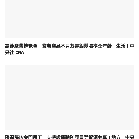
高齡產業博覽會 業者產品不只友善銀髮瞄準全年齡 | 生活 | 中
央社 CNA
陳福海訪金門農工 支持設運動防護員等資源共享 | 地方 | 中央