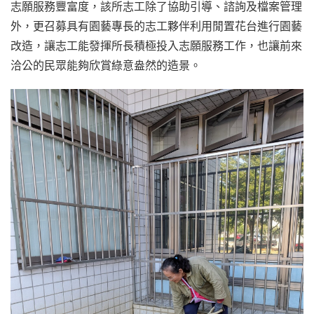
志願服務豐富度，該所志工除了協助引導、諮詢及檔案管理
外，更召募具有園藝專長的志工夥伴利用閒置花台進行園藝
改造，讓志工能發揮所長積極投入志願服務工作，也讓前來
洽公的民眾能夠欣賞綠意盎然的造景。