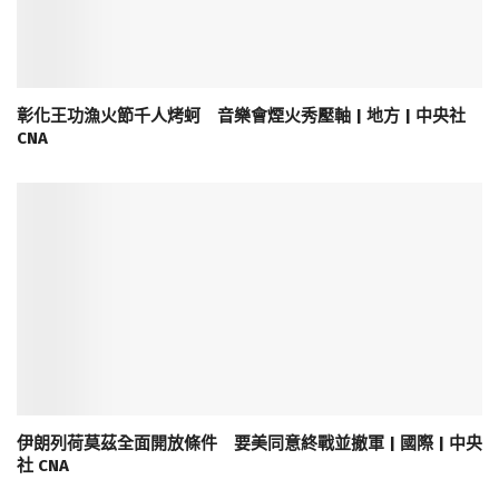
彰化王功漁火節千人烤蚵 音樂會煙火秀壓軸 | 地方 | 中央社
CNA
伊朗列荷莫茲全面開放條件 要美同意終戰並撤軍 | 國際 | 中央
社 CNA