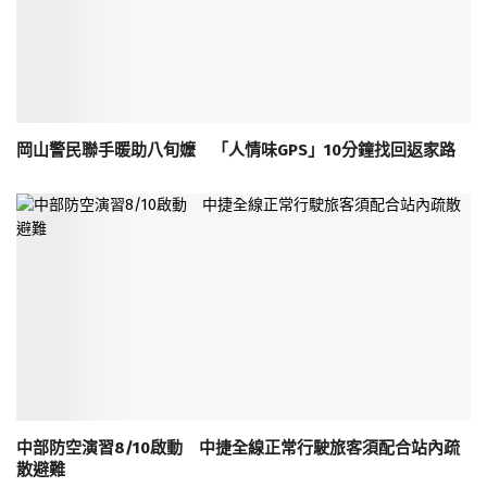
岡山警民聯手暖助八旬嬤 「人情味GPS」10分鐘找回返家路
中部防空演習8/10啟動 中捷全線正常行駛旅客須配合站內疏
散避難