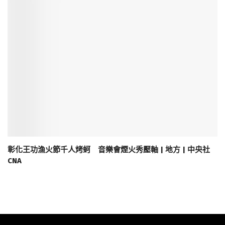
彰化王功漁火節千人烤蚵 音樂會煙火秀壓軸 | 地方 | 中央社
CNA