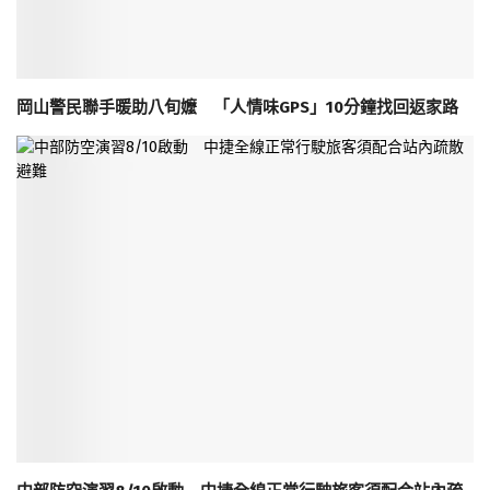
岡山警民聯手暖助八旬嬤 「人情味GPS」10分鐘找回返家路