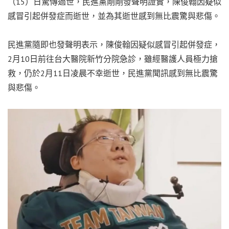
（15）日驚傳過世，民進黨剛剛發聲明證實，陳俊翰因疑似
感冒引起併發症而逝世，並為其逝世感到無比震驚與悲傷。
民進黨隨即也發聲明表示，陳俊翰因疑似感冒引起併發症，
2月10日前往台大醫院新竹分院急診，雖經醫護人員極力搶
救，仍於2月11日凌晨不幸逝世，民進黨聞訊感到無比震驚
與悲傷。