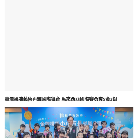
臺灣果凍藝術再耀國際舞台 馬來西亞國際賽勇奪5金3銀