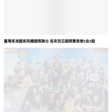
臺灣果凍藝術再耀國際舞台 馬來西亞國際賽勇奪5金3銀