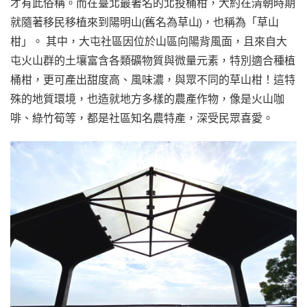
才有此俗稱。而在臺北最著名的北投桶柑，大約在清朝時期
就隨著移民移植來到陽明山(舊名為草山)，也稱為「草山
柑」。 其中，大屯社區因位於山區向陽背風面，且來自大
屯火山群的土壤富含各類礦物質與微量元素，特別適合種植
桶柑，更可產出甜度高、風味濃，與眾不同的草山柑！這特
殊的地質環境，也造就地方多樣的農產作物，像是火山咖
啡、綠竹筍等，都是社區知名農特產，深受民眾喜愛。