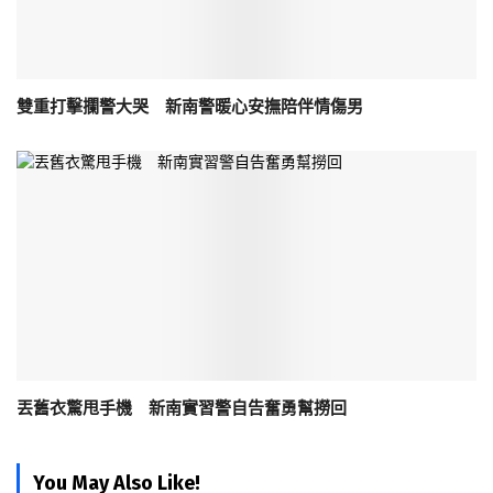
雙重打擊攔警大哭 新南警暖心安撫陪伴情傷男
丟舊衣驚甩手機 新南實習警自告奮勇幫撈回
You May Also Like!