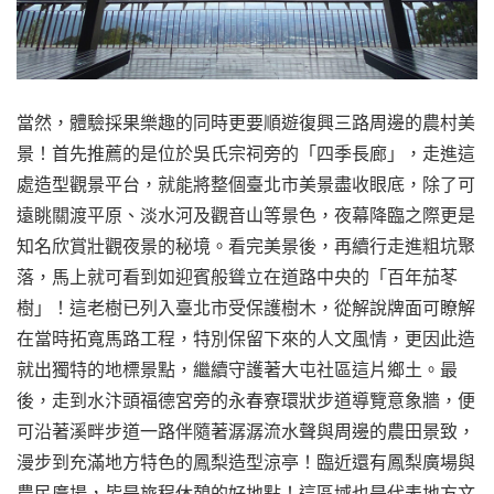
當然，體驗採果樂趣的同時更要順遊復興三路周邊的農村美
景！首先推薦的是位於吳氏宗祠旁的「四季長廊」，走進這
處造型觀景平台，就能將整個臺北市美景盡收眼底，除了可
遠眺關渡平原、淡水河及觀音山等景色，夜幕降臨之際更是
知名欣賞壯觀夜景的秘境。看完美景後，再續行走進粗坑聚
落，馬上就可看到如迎賓般聳立在道路中央的「百年茄苳
樹」！這老樹已列入臺北市受保護樹木，從解說牌面可瞭解
在當時拓寬馬路工程，特別保留下來的人文風情，更因此造
就出獨特的地標景點，繼續守護著大屯社區這片鄉土。最
後，走到水汴頭福德宮旁的永春寮環狀步道導覽意象牆，便
可沿著溪畔步道一路伴隨著潺潺流水聲與周邊的農田景致，
漫步到充滿地方特色的鳳梨造型涼亭！臨近還有鳳梨廣場與
農民廣場，皆是旅程休憩的好地點！這區域也是代表地方文