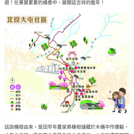
遊！在果實累累的橘香中，展開這吉祥的龍年！
話說桶柑由來，是因早年農家將桶柑儲藏於木桶中作運輸，