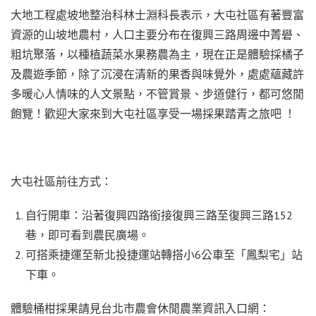
大地工程處坡地整治科林士淵科長表示，大屯社區有著豐富
資源的山坡地農村，人口主要分布在復興三路周邊中菁礐、
粗坑聚落，以種植蔬菜水果務農為主，現在正是體驗採橘子
及農遊季節，除了沉浸在清新的果香與味覺外，處處蘊藏許
多暖心人情味的人文景點，不管賞景、步道健行，都可悠閒
飽覽！歡迎大家來到大屯社區享受一場採果踏青之旅吧 ！
大屯社區前往方式：
自行開車：沿著復興四路銜接復興三路至復興三路152
巷，即可看到農民廣場。
可搭乘捷運至新北投捷運站轉搭小6公車至「鳳梨宅」站
下車。
體驗桶柑採果請見台北市農會休閒農業資訊入口網：