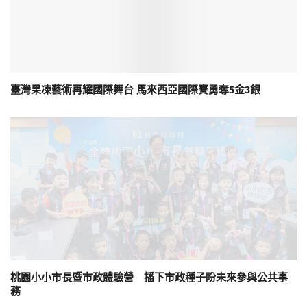
臺灣果凍藝術再耀國際舞台 馬來西亞國際賽勇奪5金3銀
桃園小小市長暨市政體驗營 播下市政種子盼未來參與公共事
務