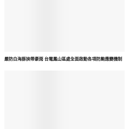
嚴防白海豚挾帶豪雨 台電鳳山區處全面啟動各項防颱應變機制