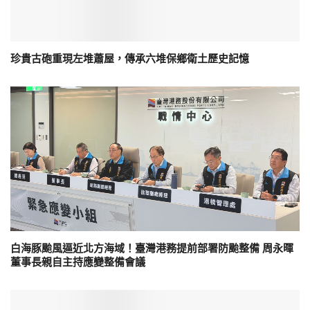
珍貴古砲重現左堆蕭屋，傳承六堆保鄉衛土歷史記憶
白海豚颱風逼近北方海域！臺灣港務提前部署防颱整備 周永暉
董事長親自主持應變整備會議