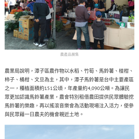
農產品展售
農業局說明，潭子區農作物以水稻、竹筍、馬鈴薯、椪柑、
柿子、桶柑、文旦為主，其中，潭子馬鈴薯是台中主要產區
之一，種植面積約151公頃，年產量約4,090公噸。為讓民
眾更加認識馬鈴薯產業，農會特別租借農田提供民眾體驗挖
馬鈴薯的樂趣，再以搖滾音樂會為活動現場注入活力，使參
與民眾藉一日農夫的機會親近土地。