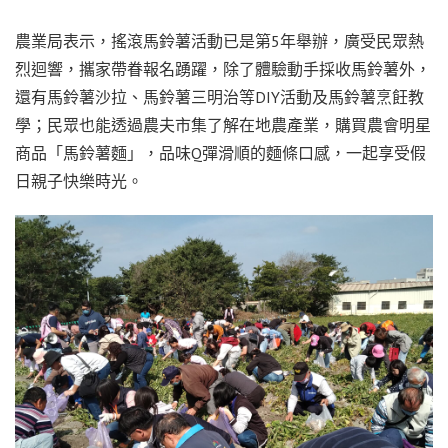
農業局表示，搖滾馬鈴薯活動已是第5年舉辦，廣受民眾熱
烈迴響，攜家帶眷報名踴躍，除了體驗動手採收馬鈴薯外，
還有馬鈴薯沙拉、馬鈴薯三明治等DIY活動及馬鈴薯烹飪教
學；民眾也能透過農夫市集了解在地農產業，購買農會明星
商品「馬鈴薯麵」，品味Q彈滑順的麵條口感，一起享受假
日親子快樂時光。