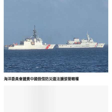
海洋委員會譴責中國假借防災違法擴張管轄權