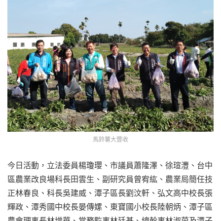
馬鈴薯大豐收
今日活動，立法委員楊瓊瓔、市議員蕭隆澤、徐瑄灃、台中
區農業改良場科長田雲生、副研究員曾宥紘、農業局簡任技
正林春良、科長吳建威、潭子區長劉汶軒、弘文高中校長張
輝政、潭秀國中校長晏傳嫘、東寶國小校長陸朝炳、潭子區
農會理事長林增華、常務監事林廷基、總幹事林淑茵及潭子