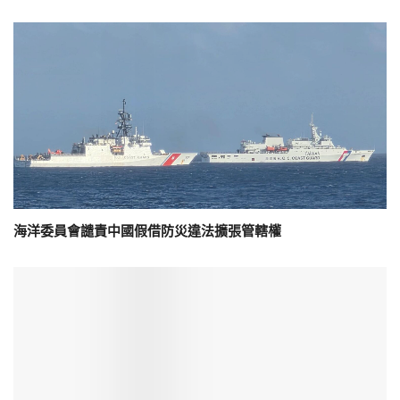
海洋委員會譴責中國假借防災違法擴張管轄權