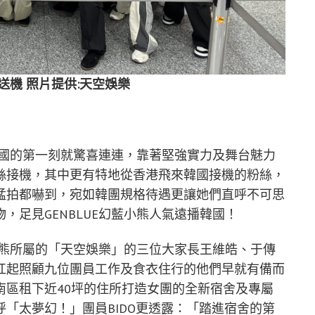
送機 照片提供:天空娛樂
達韓國的第一刻就驚喜連連，靠著堅強實力及舞台魅力
絲接機，其中更有特地從香港飛來韓國接機的粉絲，
猛拍都嚇到，宛如韓團規格待遇更讓她們直呼不可思
，足見GENBLUE幻藍小熊人氣遠播韓國！
藍小熊所屬的「天空娛樂」的三位大家長王維皓、于傳
扛起照顧九位團員工作及食衣住行的他們早就有備而
南區租下近40坪的住所打造女團的全新宿舍及專屬
「太夢幻！」團員BIDO更透露：「踏進宿舍的第