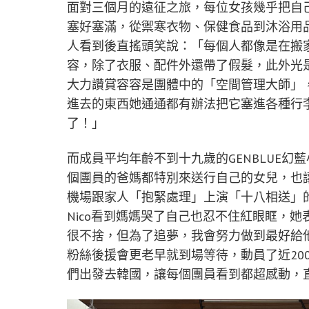
面對三個月的遠征之旅，每位女孩幾乎把自
塞好塞滿，從禦寒衣物、保健食品到沐浴用
人看到後直搖頭笑說：「每個人都像是在搬
容，除了衣服、配件外還帶了假髮，此外光
大力讚賞容容是團體中的「空間管理大師」
進去的東西她通通都有辦法把它塞進各種行
了！」
而成員平均年齡不到十九歲的GENBLUE
個團員的爸媽都特別來送行自己的女兒，也
機場跟家人「抱緊處理」上演「十八相送」
Nico看到媽媽哭了自己也忍不住紅眼眶，
很不捨，但為了追夢，我會努力做到最好給他
粉絲後援會更老早就到場等待，動員了近20
們出發去韓國，讓每個團員看到都超感動，