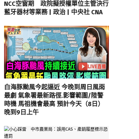
NCC空窗期 政院擬授權單位主管決行
藍牙器材等業務 | 政治 | 中央社 CNA
白海豚颱風今起逼近 今晚到周日風雨
最劇 氣象署最新路徑.影響範圍/陸警
時機 馬祖機會最高 預計今天（8日）
晚到9日上午