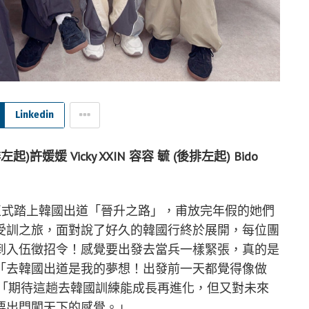
Linkedin
媛媛 Vicky XXIN 容容 毓 (後排左起) Bido
布正式踏上韓國出道「晉升之路」，甫放完年假的她們
受訓之旅，面對說了好久的韓國行終於展開，每位團
到入伍徵招令！感覺要出發去當兵一樣緊張，真的是
「去韓國出道是我的夢想！出發前一天都覺得像做
，「期待這趟去韓國訓練能成長再進化，但又對未來
要出門闖天下的感覺。」