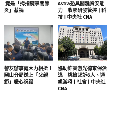
竟是「拇指腕掌關節
Astra恐具關鍵資安能
炎」惹禍
力 收緊研發管控 | 科
技 | 中央社 CNA
警友辦事處大力相挺！
協助詐團游光德棄保潛
岡山分局送上「父親
逃 桃檢起訴6人、通
節」暖心祝福
緝游母 | 社會 | 中央社
CNA