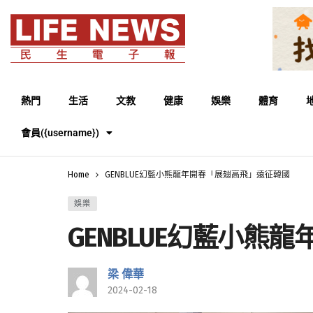
熱門
生活
文教
健康
娛樂
體育
會員({username})
Home
GENBLUE幻藍小熊龍年開春「展翅高飛」遠征韓國
娛樂
GENBLUE幻藍小
梁 偉華
2024-02-18