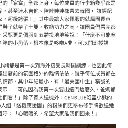
己的「家當」全都上身，每位成員的行李箱幾乎都是
品，甚至連木吉他、陪睡娃娃都帶去韓國， 讓經紀
家，超級誇張！」其中最讓大家佩服的就屬團長容
是鞋子就帶了十雙，收納功力之高，讓團員們看完都
，采甄更是佩服到五體投地地笑說：「什麼不可能塞
李箱的小角落，根本像是哆啦A夢，可以開班授課
幻藍小熊都是第一次到海外接受長時間訓練，也因此每
讓出發前的氛圍格外的離情依依，幾乎每位成員都在
的情節，其中年紀最小、有「最美國中生」稱號的
她表示：「可能因為我第一次要出遠門這麼久，爸媽都
們看！」除了家人送機外，GENBLUE幻藍小熊的
0人組「送機應援團」的粉絲們更舉布條手牌歡送她
直呼：「心暖暖的，希望大家能我們回來！」