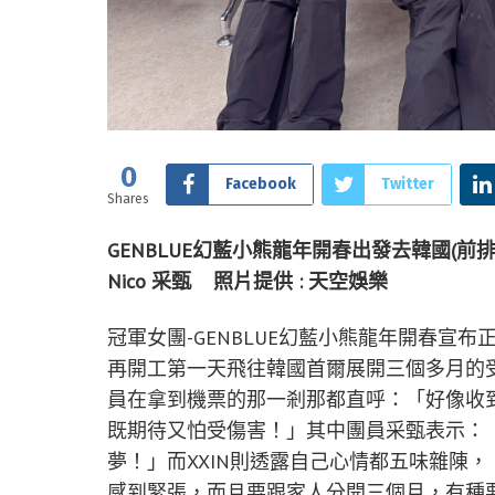
0
Facebook
Twitter
Shares
GENBLUE幻藍小熊龍年開春出發去韓國(前排左起)許
Nico 采甄 照片提供 : 天空娛樂
冠軍女團-GENBLUE幻藍小熊龍年開春宣
再開工第一天飛往韓國首爾展開三個多月的
員在拿到機票的那一剎那都直呼：「好像收
既期待又怕受傷害！」其中團員采甄表示：
夢！」而XXIN則透露自己心情都五味雜陳
感到緊張，而且要跟家人分開三個月，有種