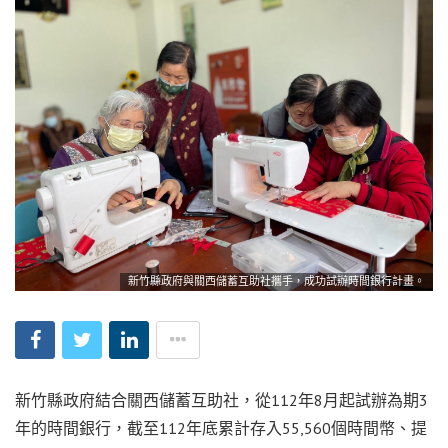
新竹縣政府與關西儲蓄互助社攜手，成功試辦時間銀行計畫。
新竹縣政府結合關西儲蓄互助社，從
112
年
8
月起試辦為期
3
年的時間銀行，截至
112
年底累計存入
55,560
個時間幣、提