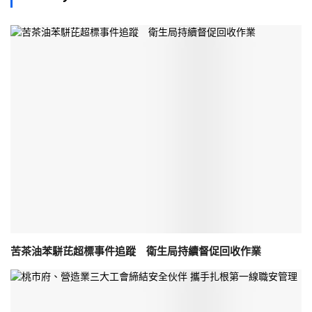
苦茶油苯駢芘超標事件追蹤 衛生局持續督促回收作業