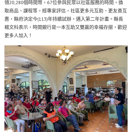
領
20,280
個時間幣，
67
位參與民眾以社區服務的時間，換
取商品、課程等，經專家評估，社區更多元互助、更友善互
惠，縣府決定今
(113)
年持續試辦，邁入第二年計畫。縣長
楊文科表示，時間銀行是一本互助又雙贏的幸福存摺，歡迎
更多人加入！