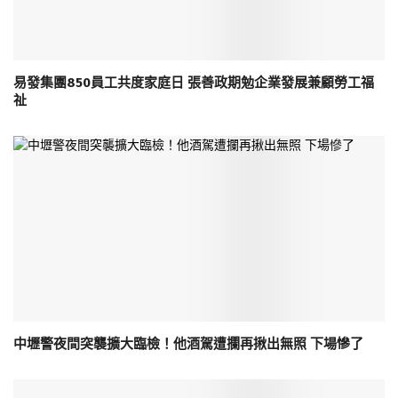
易發集團850員工共度家庭日 張善政期勉企業發展兼顧勞工福
祉
中壢警夜間突襲擴大臨檢！他酒駕遭攔再揪出無照 下場慘了