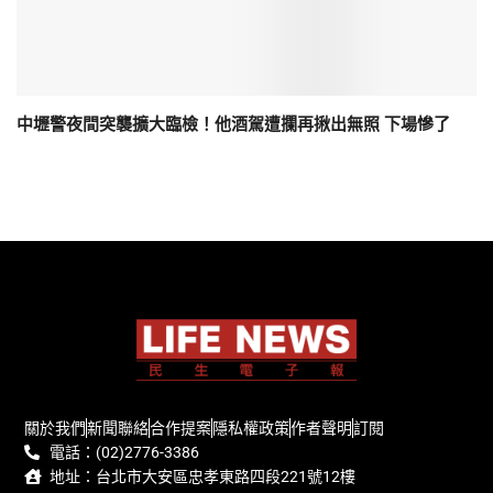
中壢警夜間突襲擴大臨檢！他酒駕遭攔再揪出無照 下場慘了
關於我們
新聞聯絡
合作提案
隱私權政策
作者聲明
訂閱
電話：(02)2776-3386
地址：台北市大安區忠孝東路四段221號12樓