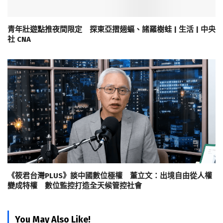
青年壯遊點推夜間限定 探東亞摺翅蝠、諸羅樹蛙 | 生活 | 中央
社 CNA
《筱君台灣PLUS》談中國數位極權 董立文：出境自由從人權
變成特權 數位監控打造全天候管控社會
You May Also Like!