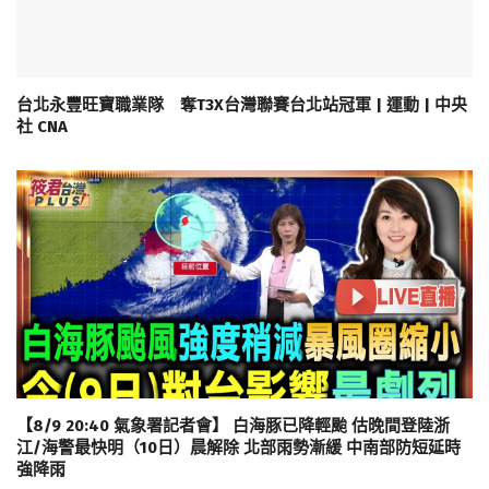
台北永豐旺寶職業隊 奪T3X台灣聯賽台北站冠軍 | 運動 | 中央
社 CNA
【8/9 20:40 氣象署記者會】 白海豚已降輕颱 估晚間登陸浙
江/海警最快明（10日）晨解除 北部雨勢漸緩 中南部防短延時
強降雨