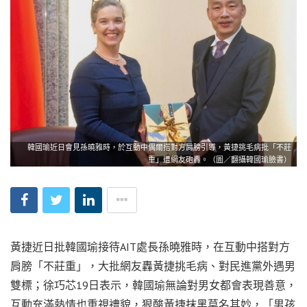
韓國瑜近日會見孫曉雅時，於互動中偶爾搭對方肩膀引導，黃捷挑毛病批「不莊
重」遭網友砲轟。（圖／翻攝韓國瑜臉書）
黃捷近日批韓國瑜接待AIT處長孫曉雅時，在互動中搭對方
肩膀「不莊重」，大批網友轟黃捷挑毛病、對民進黨外遇男
雙標；徐巧芯19日表示，韓國瑜無論對男女都會表現善意，
互動充滿熱情也重視禮貌，狠酸黃捷抹黑莫名其妙，「男孩