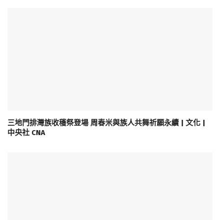
三地門排灣族收穫祭登場 周春米與族人共舞祈願永續 | 文化 |
中央社 CNA