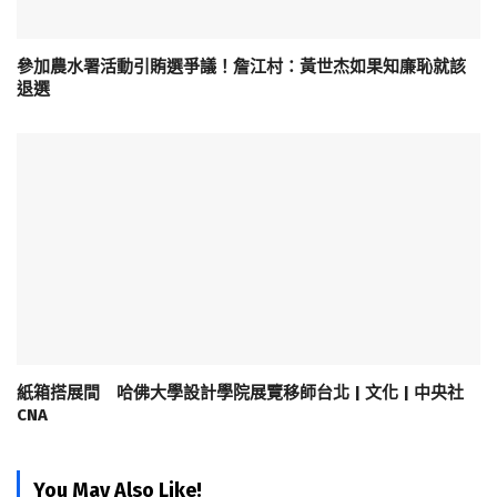
參加農水署活動引賄選爭議！詹江村：黃世杰如果知廉恥就該
退選
紙箱搭展間 哈佛大學設計學院展覽移師台北 | 文化 | 中央社
CNA
You May Also Like!