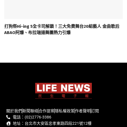
打狗祭Hi-ing 5全卡司解鎖！三大免費舞台20組藝人 金曲歌后
ABAO阿爆、布拉瑞揚舞團熱力引爆
關於我們
新聞聯絡
合作提案
隱私權政策
作者聲明
訂閱
電話：(02)2776-3386
地址：台北市大安區忠孝東路四段221號12樓