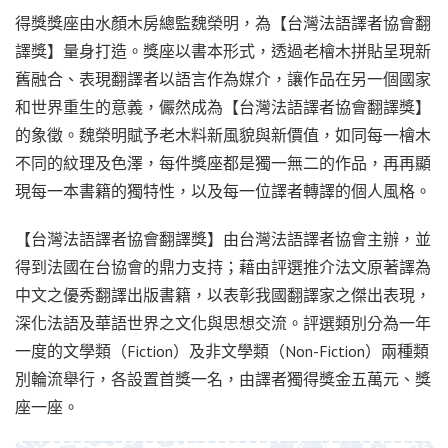
得獎獎座由水顏木房總監魏榮明，為【台灣法語譯者協會翻
譯獎】量身打造。獎座以書本形式，透過老檜木拼貼呈現新
舊融合、表現翻譯者以語言作為媒介，讓作品在另一個國家
和世界重生的意義，儼然成為【台灣法語譯者協會翻譯獎】
的象徵。魏榮明賦予老木料新風貌與新價值，如同每一檜木
不同的紋理及色澤，每件獎座都是獨一無二的作品，再再顯
現每一本書籍的獨特性，以及每一位譯者轉譯的個人風格。
【台灣法語譯者協會翻譯獎】由台灣法語譯者協會主辦，並
得到法國在台協會的鼎力支持；藉由評選推介法文原著譯為
中文之優秀翻譯出版書籍，以表彰我國翻譯家之傑出表現，
深化法語及華語世界之文化與思想交流。評選類別分為一年
一度的文學類（Fiction）及非文學類（Non-Fiction）兩種類
別輪流舉行，各設置首獎一名，由譯者獨得獎金五萬元、獎
座一座。