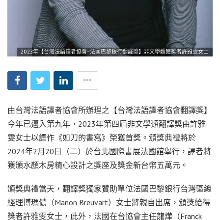
2023年【台灣法語譯者協會–法國巴黎銀行翻譯獎】非文學類獲獎者許雅雯女士
由台灣法語譯者協會所辦理之【台灣法語譯者協會翻譯獎】
今年已邁入第九年，2023年第四屆非文學類翻譯獎由許雅
雯女士以譯作《如刀的書寫》榮獲首獎。頒獎典禮將於
2024年2月20日（二）於台北國際書展法國館舉行，譯者將
獲頒水顏木房精心設計之獎座及獎金新台幣五萬元。
頒獎典禮當天，翻譯獎獨家贊助單位法國巴黎銀行台灣區總
經理博瑪儂（Manon Breuvart）女士將親自出席，頒獎給得
獎者許雅雯女士，此外，法國在台協會主任龍燁（Franck