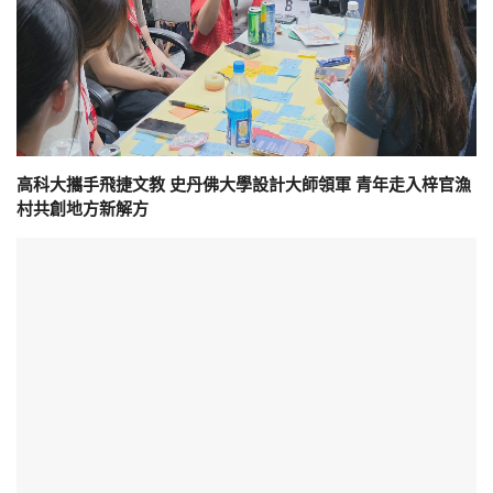
高科大攜手飛捷文教 史丹佛大學設計大師領軍 青年走入梓官漁
村共創地方新解方