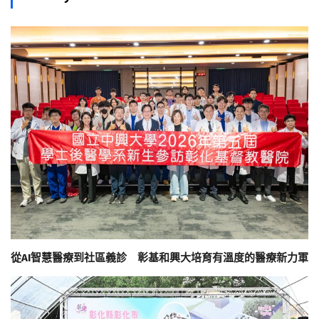
從AI智慧醫療到社區義診 彰基和興大培育有溫度的醫療新力軍