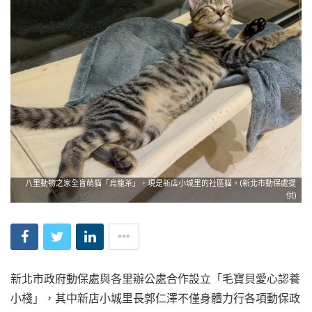
八里動物之家全盲萌貓「烏龍茶」，現是新店小城里的社區貓。(新北市動保處提
供)
新北市政府動保處與各里辦公處合作設立「毛寶貝愛心認養
小棧」，其中新店小城里長郭仁澤不僅身體力行各項動保政