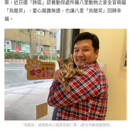
策，近日還「跨區」認養動保處所屬八里動物之家全盲萌貓
「烏龍茶」，愛心展露無遺，也讓八里「烏龍茶」回歸幸
福。
「烏龍茶」結緣新店小城里長郭仁澤。(新北市動保處提供)