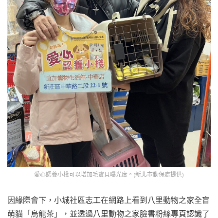
愛心認養小棧可以增加毛寶貝曝光度。(新北市動保處提供)
因緣際會下，小城社區志工在網路上看到八里動物之家全盲
萌貓「烏龍茶」，並透過八里動物之家臉書粉絲專頁認識了