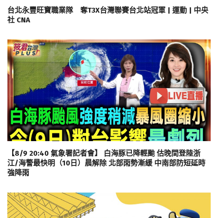
台北永豐旺寶職業隊 奪T3X台灣聯賽台北站冠軍 | 運動 | 中央
社 CNA
【8/9 20:40 氣象署記者會】 白海豚已降輕颱 估晚間登陸浙
江/海警最快明（10日）晨解除 北部雨勢漸緩 中南部防短延時
強降雨