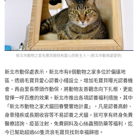
新北市動物之家毛寶貝期待有愛心的新主人。(新北市動保處提供)
新北市動保處表示，新北市有8個動物之家多位於偏遠地
區，透過毛寶貝愛心認養小棧設立，增加毛寶貝曝光認養機
會，再由里長帶頭作動保，將動物友善觀念向下扎根，更能
發揮一呼百應的效果。新北市推出各項認養福利措施，其中
「新北市動物之家犬貓回春雙響炮計畫」，凡是認養高齡、
身患殘疾或長期收容等不易認養之犬貓，就可享有終身免費
醫療諮詢、疫苗注射、免費飼料及心絲蟲預防藥等福利，迄
今已幫助超過60隻流浪毛寶貝找到幸福歸宿。