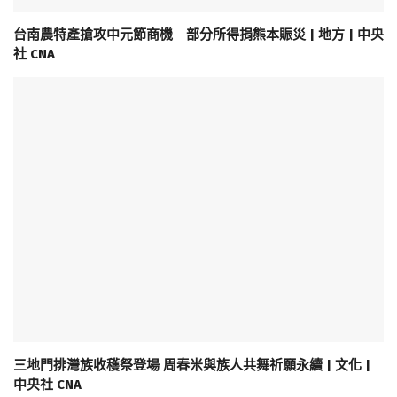
台南農特產搶攻中元節商機 部分所得捐熊本賑災 | 地方 | 中央
社 CNA
三地門排灣族收穫祭登場 周春米與族人共舞祈願永續 | 文化 |
中央社 CNA