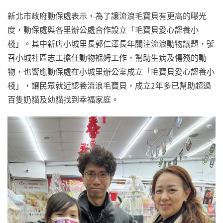
新北市政府動保處表示，為了讓流浪毛寶貝有更高的曝光
度，動保處與各里辦公處合作設立「毛寶貝愛心認養小
棧」。其中新店小城里長郭仁澤長年關注流浪動物議題，號
召小城社區志工擔任動物褓姆工作，幫助生病及傷殘的動
物，也響應動保處在小城里辦公室成立「毛寶貝愛心認養小
棧」，讓民眾就近認養流浪毛寶貝，成立2年多已幫助超過
百隻奶貓及幼貓找到幸福家庭。