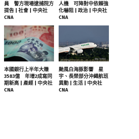
員 警方現場逮捕院方
人機 可降對中依賴強
提告 | 社會 | 中央社
化嚇阻 | 政治 | 中央社
CNA
CNA
本國銀行上半年大賺
颱風白海豚影響 星
3583億 年增2成寫同
宇、長榮部分沖繩航班
期新高 | 產經 | 中央社
異動 | 生活 | 中央社
CNA
CNA