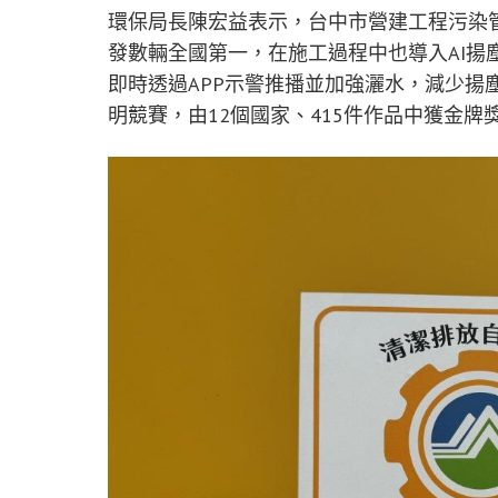
環保局長陳宏益表示，台中市營建工程污染
發數輛全國第一，在施工過程中也導入AI揚
即時透過APP示警推播並加強灑水，減少揚塵污
明競賽，由12個國家、415件作品中獲金牌