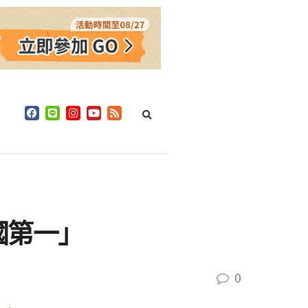
國第一」
0