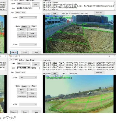
AI揚塵辨識