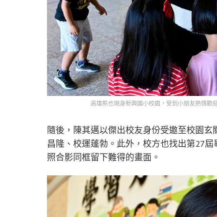
高雄熊也現身新興國小校園，受到小朋友熱情歡
隨後，陳其邁以傑出校友身份受邀至校園玄
昌隆、校運蓬勃。此外，校方也找出第27
照合影同框留下難得的畫面。