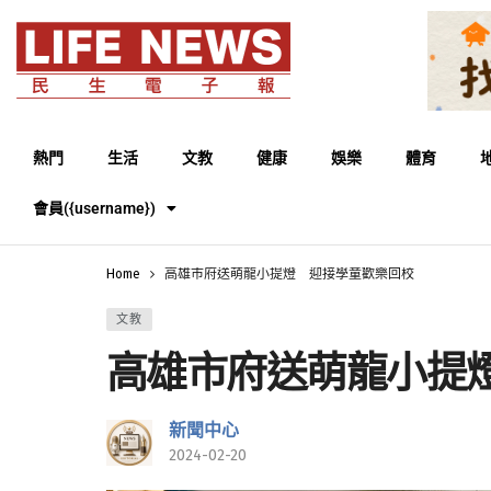
熱門
生活
文教
健康
娛樂
體育
會員({username})
Home
高雄市府送萌龍小提燈 迎接學童歡樂回校
文教
高雄市府送萌龍小提
新聞中心
2024-02-20