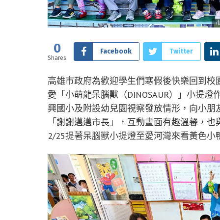
0
Facebook
Twitter
Shares
高雄市政府為歡迎學生們寒假後快樂回到校
愛「小萌龍呆腦獸（DINOSAUR）」小提燈
興國小及附設幼兒園視察發放情形，向小朋
「謝謝邁邁市長」，互動畫面有趣溫馨，也
2/25提著呆腦獸小提燈至愛河灣來看黃色小