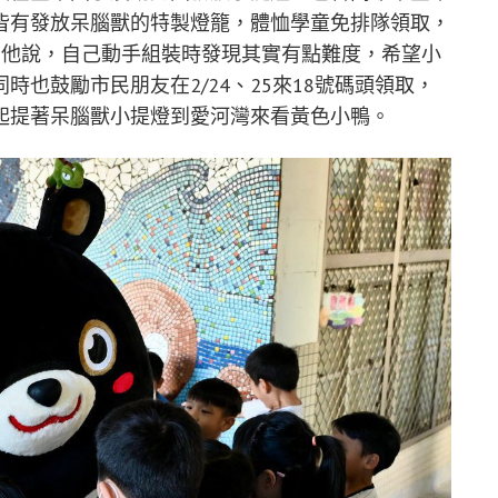
皆有發放呆腦獸的特製燈籠，體恤學童免排隊領取，
。他說，自己動手組裝時發現其實有點難度，希望小
也鼓勵市民朋友在2/24、25來18號碼頭領取，
一起提著呆腦獸小提燈到愛河灣來看黃色小鴨。