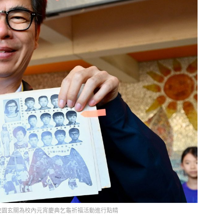
校園玄關為校內元宵慶典乞龜祈福活動進行點睛