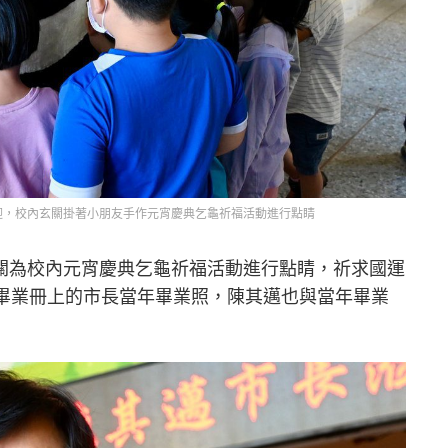
迎，校內玄關掛著小朋友手作元宵慶典乞龜祈福活動進行點睛
關為校內元宵慶典乞龜祈福活動進行點睛，祈求國運
屆畢業冊上的市長當年畢業照，陳其邁也與當年畢業