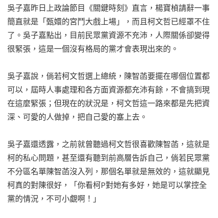
吳子嘉昨日上政論節目《關鍵時刻》直言，楊寶楨請辭一事
簡直就是「甄嬛的宮鬥大戲上場」，而且柯文哲已經罩不住
了。吳子嘉點出，目前民眾黨資源不充沛，人際關係卻變得
很緊張，這是一個沒有格局的黨才會表現出來的。
吳子嘉說，倘若柯文哲選上總統，陳智菡要擺在哪個位置都
可以，屆時人事處理和各方面資源都充沛有餘，不會搞到現
在這麼緊張；但現在的狀況是，柯文哲這一路來都是先把資
深、可愛的人做掉，把自己愛的塞上去。
吳子嘉還透露，之前就曾聽過柯文哲很喜歡陳智菡，這就是
柯的私心問題，甚至還有聽到前高層告訴自己，倘若民眾黨
不分區名單陳智菡沒入列，那個名單就是無效的，這就顯見
柯真的對陳很好，「你看柯P對她有多好，她是可以掌控全
黨的情況，不可小覷啊！」