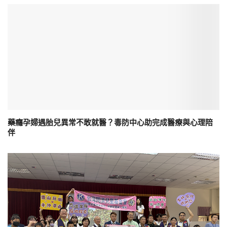
藥癮孕婦遇胎兒異常不敢就醫？毒防中心助完成醫療與心理陪
伴