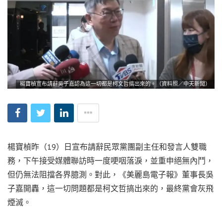
楊寶楨宣布請辭吳子嘉認為這一切都是柯文哲搞出來的。（資料照／中天新聞）
楊寶楨昨（19）日宣布請辭民眾黨團副主任和發言人雙職
務，下午接受媒體聯訪時一度哽咽落淚，並重申絕無內鬥，
但仍無法阻擋各界臆測。對此，《美麗島電子報》董事長吳
子嘉開轟，這一切問題都是柯文哲搞出來的，最終黨會灰飛
煙滅。