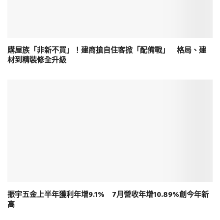
購屋族「非新不買」！建商搶自住客掀「配備戰」 格局、建
材到精裝修全升級
振宇五金上半年獲利年增9.1% 7月營收年增10.89%創今年新
高