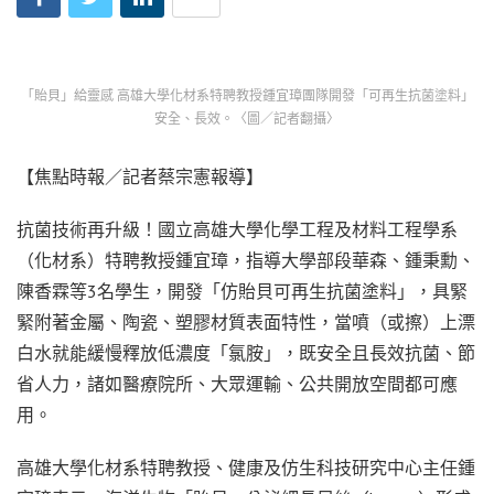
「貽貝」給靈感 高雄大學化材系特聘教授鍾宜璋團隊開發「可再生抗菌塗料」
安全、長效。〈圖／記者翻攝〉
【焦點時報／記者蔡宗憲報導】
抗菌技術再升級！國立高雄大學化學工程及材料工程學系
（化材系）特聘教授鍾宜璋，指導大學部段華森、鍾秉勳、
陳香霖等3名學生，開發「仿貽貝可再生抗菌塗料」，具緊
緊附著金屬、陶瓷、塑膠材質表面特性，當噴（或擦）上漂
白水就能緩慢釋放低濃度「氯胺」，既安全且長效抗菌、節
省人力，諸如醫療院所、大眾運輸、公共開放空間都可應
用。
高雄大學化材系特聘教授、健康及仿生科技研究中心主任鍾