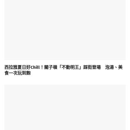
西拉雅夏日好Chill！關子嶺「不動明王」踩街登場 泡湯、美
食一次玩到飽