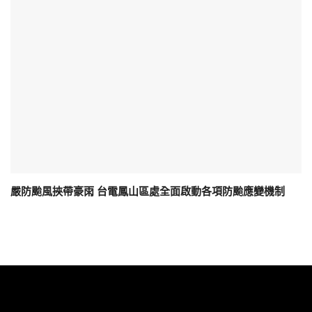
嚴防颱風挾帶豪雨 台電鳳山區處全面啟動各項防颱應變機制