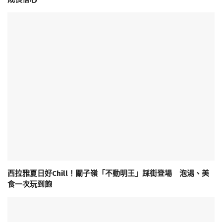
西拉雅夏日好Chill！關子嶺「不動明王」踩街登場 泡湯、美
食一次玩到飽