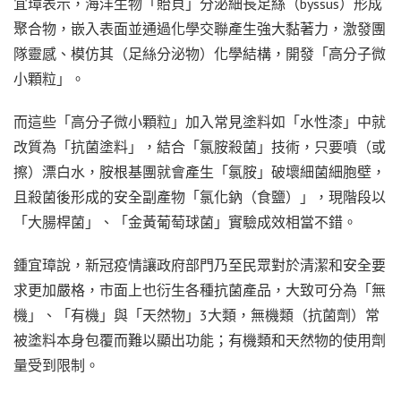
宜璋表示，海洋生物「貽貝」分泌細長足絲（byssus）形成
聚合物，嵌入表面並通過化學交聯產生強大黏著力，激發團
隊靈感、模仿其（足絲分泌物）化學結構，開發「高分子微
小顆粒」。
而這些「高分子微小顆粒」加入常見塗料如「水性漆」中就
改質為「抗菌塗料」，結合「氯胺殺菌」技術，只要噴（或
擦）漂白水，胺根基團就會產生「氯胺」破壞細菌細胞壁，
且殺菌後形成的安全副產物「氯化鈉（食鹽）」，現階段以
「大腸桿菌」、「金黃葡萄球菌」實驗成效相當不錯。
鍾宜璋說，新冠疫情讓政府部門乃至民眾對於清潔和安全要
求更加嚴格，市面上也衍生各種抗菌產品，大致可分為「無
機」、「有機」與「天然物」3大類，無機類（抗菌劑）常
被塗料本身包覆而難以顯出功能；有機類和天然物的使用劑
量受到限制。