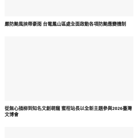
嚴防颱風挾帶豪雨 台電鳳山區處全面啟動各項防颱應變機制
從無心插柳到知名文創萌寵 蜜柑站長以全新主題參與2026臺灣
文博會