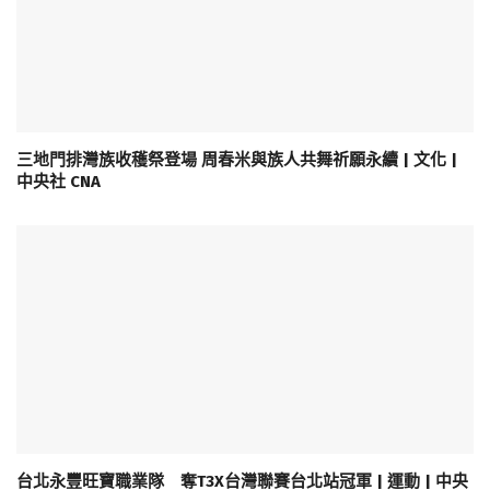
三地門排灣族收穫祭登場 周春米與族人共舞祈願永續 | 文化 |
中央社 CNA
台北永豐旺寶職業隊 奪T3X台灣聯賽台北站冠軍 | 運動 | 中央