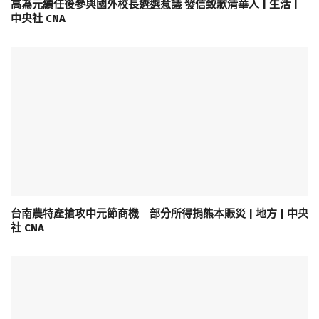
高為元續任後參與國外校長遴選惹議 發信致歉清華人 | 生活 |
中央社 CNA
台南農特產搶攻中元節商機 部分所得捐熊本賑災 | 地方 | 中央
社 CNA