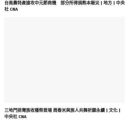
台南農特產搶攻中元節商機 部分所得捐熊本賑災 | 地方 | 中央
社 CNA
三地門排灣族收穫祭登場 周春米與族人共舞祈願永續 | 文化 |
中央社 CNA