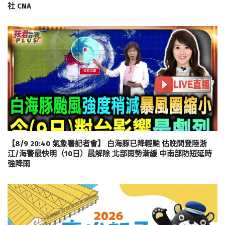
社 CNA
【8/9 20:40 氣象署記者會】 白海豚已降輕颱 估晚間登陸浙
江/海警最快明（10日）晨解除 北部雨勢漸緩 中南部防短延時
強降雨