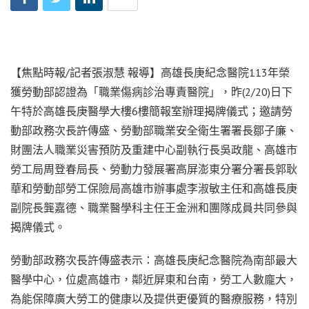
【焦點時報/記者張淑慧 報導】高雄長庚紀念醫院113年榮
獲勞動部認證為「職業傷病診治專責醫院」，昨(2/20)日下
午特於高雄長庚醫學大樓6樓簡報室辦理揭牌儀式；邀請勞
動部政務次長許傳盛、勞動部職業安全衛生署署長鄒子廉、
財團法人職業災害預防及重建中心副執行長吳政龍、高雄市
勞工局周登春局長、勞動力發展署高屏澎東分署分署長郭耿
華和勞動部勞工保險局高雄市辦事處李淑敏主任和高雄長庚
副院長龔嘉德、職業醫學科主任王金洲和團隊成員共同參與
揭牌儀式。
勞動部政務次長許傳盛表示：高雄長庚紀念醫院為南部最大
醫學中心，位處高雄市，鄰近屏東和台南，勞工人數龐大，
為能保障廣大勞工的健康以及提供更優質的醫療服務，特別