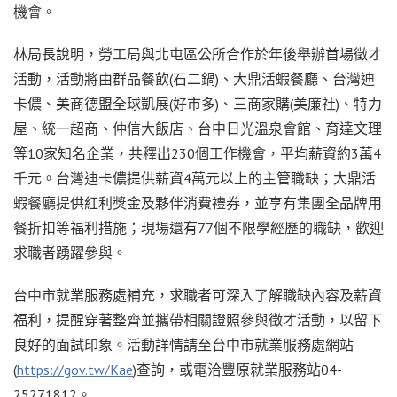
機會。
林局長說明，勞工局與北屯區公所合作於年後舉辦首場徵才
活動，活動將由群品餐飲(石二鍋)、大鼎活蝦餐廳、台灣迪
卡儂、美商德盟全球凱展(好市多)、三商家購(美廉社)、特力
屋、統一超商、仲信大飯店、台中日光溫泉會館、育達文理
等10家知名企業，共釋出230個工作機會，平均薪資約3萬4
千元。台灣迪卡儂提供薪資4萬元以上的主管職缺；大鼎活
蝦餐廳提供紅利獎金及夥伴消費禮券，並享有集團全品牌用
餐折扣等福利措施；現場還有77個不限學經歷的職缺，歡迎
求職者踴躍參與。
台中市就業服務處補充，求職者可深入了解職缺內容及薪資
福利，提醒穿著整齊並攜帶相關證照參與徵才活動，以留下
良好的面試印象。活動詳情請至台中市就業服務處網站
(
https://gov.tw/Kae
)查詢，或電洽豐原就業服務站04-
25271812。