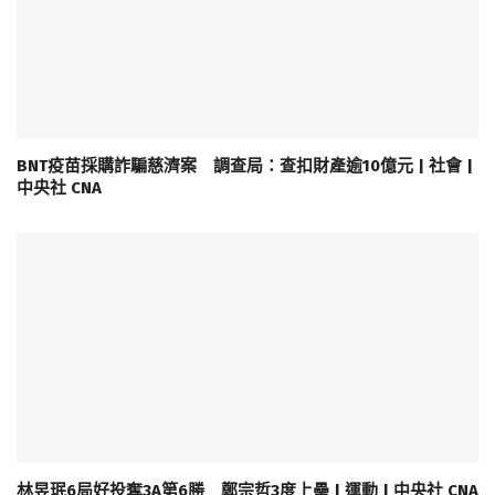
BNT疫苗採購詐騙慈濟案 調查局：查扣財產逾10億元 | 社會 |
中央社 CNA
林昱珉6局好投奪3A第6勝 鄭宗哲3度上壘 | 運動 | 中央社 CNA