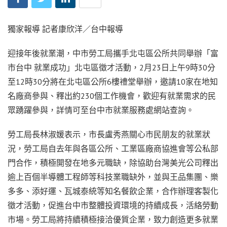
獨家報導 記者康欣洋／台中報導
迎接年後就業潮，中市勞工局攜手北屯區公所共同舉辦「富
市台中 就業成功」北屯區徵才活動，2月23日上午9時30分
至12時30分將在北屯區公所6樓禮堂舉辦，邀請10家在地知
名廠商參與、釋出約230個工作機會，歡迎有就業需求的民
眾踴躍參與，詳情可至台中市就業服務處網站查詢。
勞工局長林淑媛表示，市長盧秀燕關心市民朋友的就業狀
況，勞工局自去年與各區公所、工業區廠商協進會等公私部
門合作，積極開發在地多元職缺，除協助台灣美光公司釋出
逾上百個半導體工程師等科技業職缺外，並與王品集團、樂
多多、添好運、瓦城泰統等知名餐飲企業，合作辦理客製化
徵才活動，促進台中市整體投資環境的持續成長，活絡勞動
市場。勞工局將持續積極接洽優質企業，致力創造更多就業