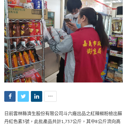
日前雲林縣濟生股份有限公司斗六廠出品之紅辣椒粉檢出蘇
丹紅色素3號，此批產品共計1,737公斤，其中8公斤流向高