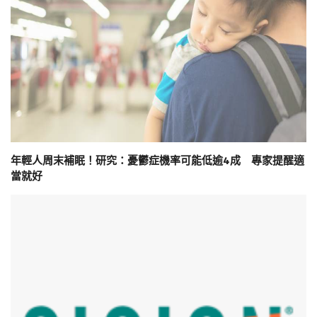
年輕人周末補眠！研究：憂鬱症機率可能低逾4成 專家提醒適
當就好