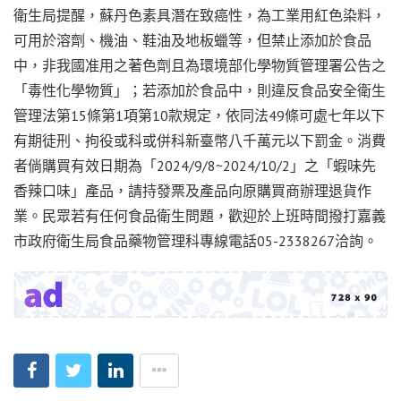
衛生局提醒，蘇丹色素具潛在致癌性，為工業用紅色染料，
可用於溶劑、機油、鞋油及地板蠟等，但禁止添加於食品
中，非我國准用之著色劑且為環境部化學物質管理署公告之
「毒性化學物質」；若添加於食品中，則違反食品安全衛生
管理法第15條第1項第10款規定，依同法49條可處七年以下
有期徒刑、拘役或科或併科新臺幣八千萬元以下罰金。消費
者倘購買有效日期為「2024/9/8~2024/10/2」之「蝦味先
香辣口味」產品，請持發票及產品向原購買商辦理退貨作
業。民眾若有任何食品衛生問題，歡迎於上班時間撥打嘉義
市政府衛生局食品藥物管理科專線電話05-2338267洽詢。